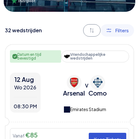
Trustpilot
32
wedstrijden
Filters
Datum en tijd
Vriendschappelijke
bevestigd
wedstrijden
12 Aug
V
Wo 2026
Arsenal
Como
08:30 PM
Emirates Stadium
€
85
Vanaf