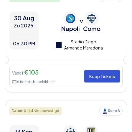
30 Aug
V
Zo 2026
Napoli
Como
Stadio Diego
06:30 PM
Armando Maradona
€
105
Vanaf
Koop Tickets
6
tickets beschikbaar
Datum & tijd Niet bevestigd
Serie A
13 Sep