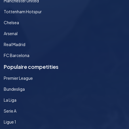
Manchester United
Tottenham Hotspur
Chelsea
Arsenal
Real Madrid
FC Barcelona
Populaire competities
Premier League
Bundesliga
La Liga
Serie A
Ligue 1