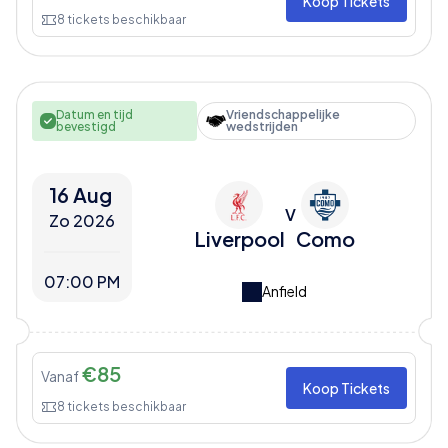
Koop Tickets
8
tickets beschikbaar
Datum en tijd
Vriendschappelijke
bevestigd
wedstrijden
16 Aug
V
Zo 2026
Liverpool
Como
07:00 PM
Anfield
€
85
Vanaf
Koop Tickets
8
tickets beschikbaar