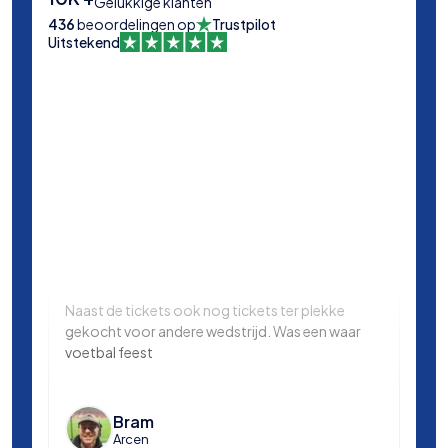
Gelukkige klanten
436
beoordelingen op
Trustpilot
Uitstekend
Naast de tickets ook nog tickets ter plekke
Same
gekocht voor andere wedstrijd. Was een waar
in L
voetbal feest
Manc
en k
voet
Bram
Arcen