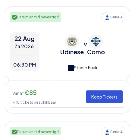
Datum en tijd bevestigd
Serie A
22 Aug
V
Za 2026
Udinese
Como
06:30 PM
Stadio Friuli
€
85
Vanaf
Koop Tickets
8
tickets beschikbaar
Datum en tijd bevestigd
Serie A