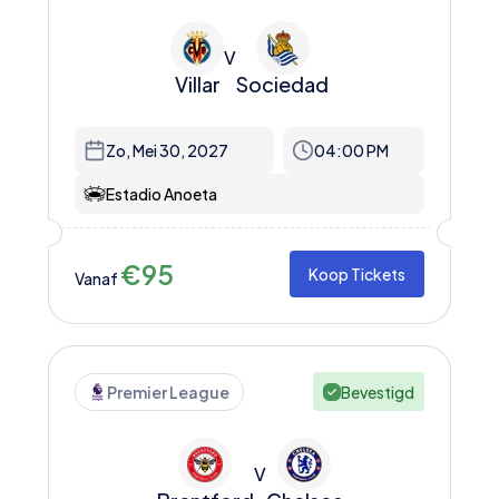
V
Villar
Sociedad
Zo, Mei 30, 2027
04:00 PM
Estadio Anoeta
€
95
Koop Tickets
Vanaf
Premier League
Bevestigd
V