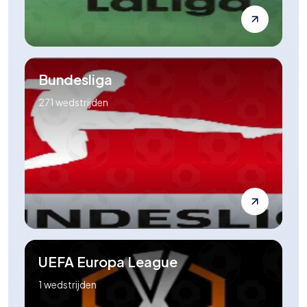
Bundesliga
271
wedstrijden
UEFA Europa League
1
wedstrijden