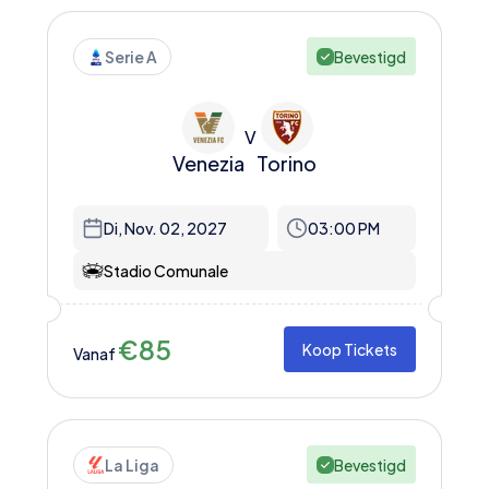
Serie A
Bevestigd
V
Venezia
Torino
Di, Nov. 02, 2027
03:00 PM
Stadio Comunale
€
85
Koop Tickets
Vanaf
La Liga
Bevestigd