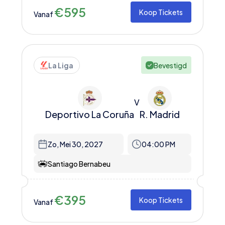
€
595
Koop Tickets
Vanaf
La Liga
Bevestigd
V
Deportivo La Coruña
R. Madrid
Zo, Mei 30, 2027
04:00 PM
Santiago Bernabeu
€
395
Koop Tickets
Vanaf