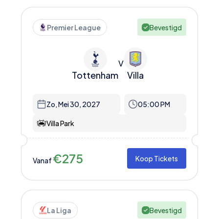
Premier League
Bevestigd
V
Tottenham
Villa
Zo, Mei 30, 2027
05:00 PM
Villa Park
€
275
Koop Tickets
Vanaf
La Liga
Bevestigd