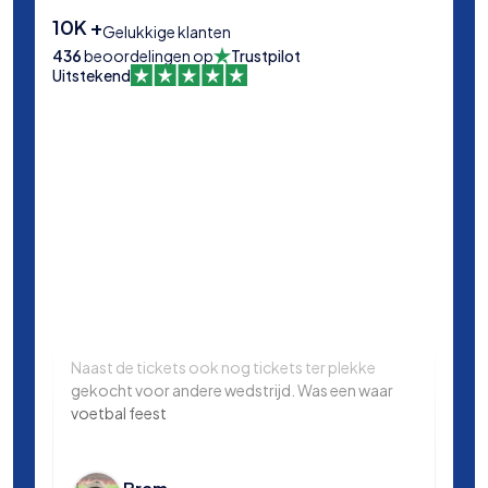
10K +
Gelukkige klanten
436
beoordelingen op
Trustpilot
Uitstekend
Naast de tickets ook nog tickets ter plekke
Same
gekocht voor andere wedstrijd. Was een waar
in L
voetbal feest
Manc
en k
voet