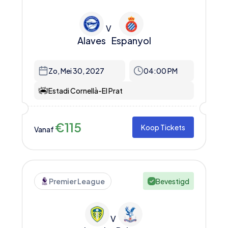
V
Alaves
Espanyol
Zo, Mei 30, 2027
04:00 PM
Estadi Cornellà-El Prat
€
115
Koop Tickets
Vanaf
Premier League
Bevestigd
V