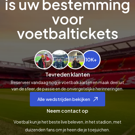
is uw bestemming
voor
voetbaltickets
10K+
Tevreden klanten
Reserveer vandaag nog je voetbalkaarten en maak deel uit
van de sfeer, de passie en de onvergetelijke herinneringen.
Alle wedstrijden bekijken
Neem contact op
Voetbal kun je het beste live beleven, in het stadion, met
duizenden fans om je heen die je toejuichen.