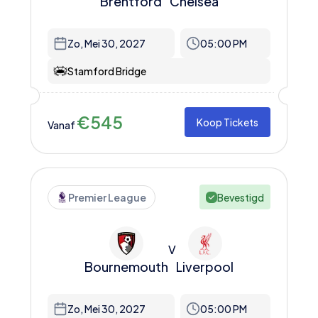
Brentford
Chelsea
Zo, Mei 30, 2027
05:00 PM
Stamford Bridge
€
545
Koop Tickets
Vanaf
Premier League
Bevestigd
V
Bournemouth
Liverpool
Zo, Mei 30, 2027
05:00 PM