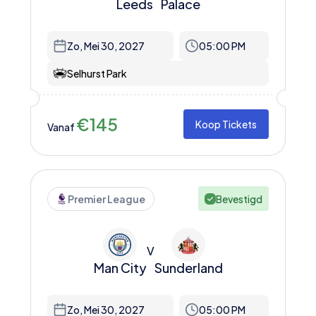
Leeds
Palace
Zo, Mei 30, 2027
05:00 PM
Selhurst Park
€
145
Koop Tickets
Vanaf
Premier League
Bevestigd
V
Man City
Sunderland
Zo, Mei 30, 2027
05:00 PM