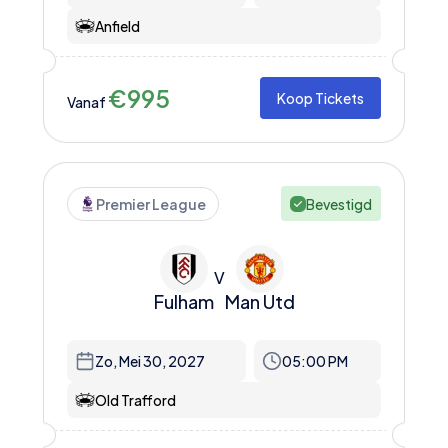
Anfield
€
995
Koop Tickets
Vanaf
Premier League
Bevestigd
V
Fulham
Man Utd
Zo, Mei 30, 2027
05:00 PM
Old Trafford