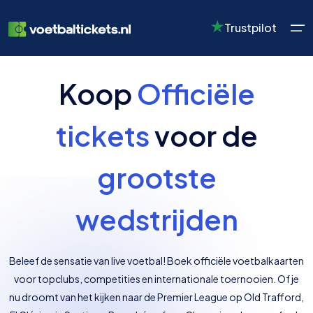
Trustpilot
Koop
Officiële
Selecteer uw taal
Selecteer uw valuta
tickets
voor de
grootste
English
USD
Dutch
GBP
EUR
Verenigd
$
Nederland
£
€
Koninkrijk
wedstrijden
Beleef de sensatie van live voetbal! Boek officiële voetbalkaarten
voor topclubs, competities en internationale toernooien. Of je
nu droomt van het kijken naar de Premier League op Old Trafford,