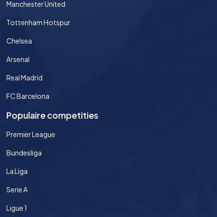
Manchester United
Tottenham Hotspur
Chelsea
Arsenal
Real Madrid
FC Barcelona
Populaire competities
Premier League
Bundesliga
La Liga
Serie A
Ligue 1