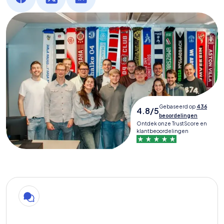
Gebaseerd op
436
4.8/5
beoordelingen
Ontdek onze TrustScore en
klantbeoordelingen