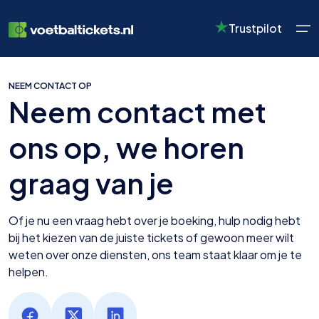
Trustpilot
NEEM CONTACT OP
Neem contact met
Selecteer uw taal
Selecteer uw valuta
ons op, we horen
graag van je
English
USD
Dutch
GBP
EUR
Verenigd
$
Nederland
£
€
Koninkrijk
Of je nu een vraag hebt over je boeking, hulp nodig hebt
bij het kiezen van de juiste tickets of gewoon meer wilt
weten over onze diensten, ons team staat klaar om je te
helpen.