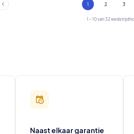
1
2
3
1
–
10
van
32
wedstrijdti
Naast elkaar garantie