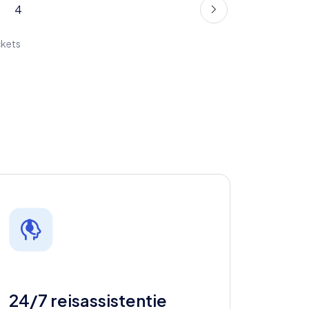
4
ckets
24/7 reisassistentie