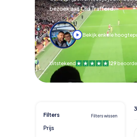
bezoek aan Old Trafford.
Bekijk enkele hoogtep
Uitstekend
129
beoorde
Filters
Filters wissen
Prijs