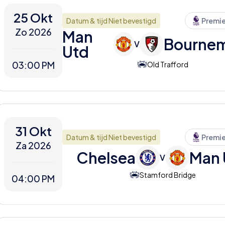
25 Okt
Datum & tijd Niet bevestigd
Premi
Zo 2026
Man
Bourne
V
Utd
03:00 PM
Old Trafford
31 Okt
Datum & tijd Niet bevestigd
Premi
Za 2026
Chelsea
Man 
V
Stamford Bridge
04:00 PM