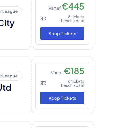
€
445
Vanaf
r League
8
tickets
City
beschikbaar
Koop Tickets
€
185
Vanaf
r League
8
tickets
Utd
beschikbaar
Koop Tickets