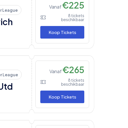
€
225
Vanaf
r League
8
tickets
ich
beschikbaar
Koop Tickets
€
265
Vanaf
er League
8
tickets
Utd
beschikbaar
Koop Tickets