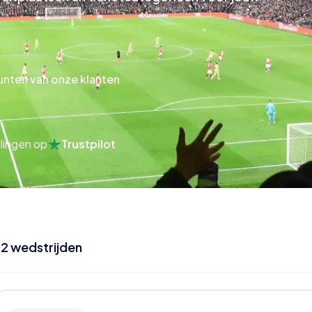
unten van onze klanten
lingen op
Trustpilot
32
wedstrijden