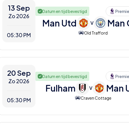
13 Sep
Datum en tijd bevestigd
Premie
Zo 2026
Man Utd
Man 
V
Old Trafford
05:30 PM
20 Sep
Datum en tijd bevestigd
Premie
Zo 2026
Fulham
Man 
V
Craven Cottage
05:30 PM