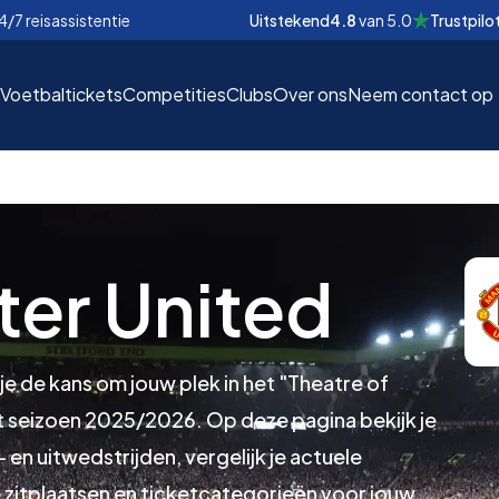
4/7 reisassistentie
Uitstekend
4.8
van
5.0
Trustpilo
Voetbaltickets
Competities
Clubs
Over ons
Neem contact op
er United
EUR
EUR
nd
nd
€
€
e de kans om jouw plek in het "Theatre of
 seizoen 2025/2026. Op deze pagina bekijk je
en uitwedstrijden, vergelijk je actuele
le zitplaatsen en ticketcategorieën voor jouw