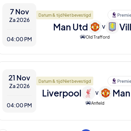
7 Nov
Datum & tijd Niet bevestigd
Premi
Za 2026
Man Utd
Vil
V
Old Trafford
04:00 PM
21 Nov
Datum & tijd Niet bevestigd
Premi
Za 2026
Liverpool
Man
V
Anfield
04:00 PM