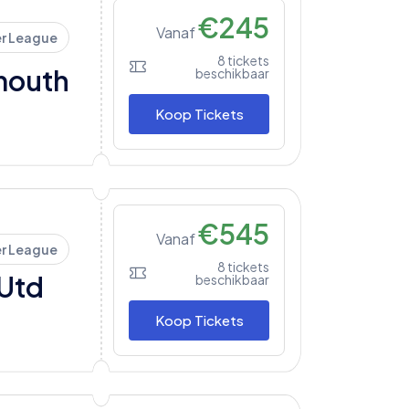
€
245
Vanaf
er League
8
tickets
mouth
beschikbaar
Koop Tickets
€
545
Vanaf
er League
8
tickets
Utd
beschikbaar
Koop Tickets