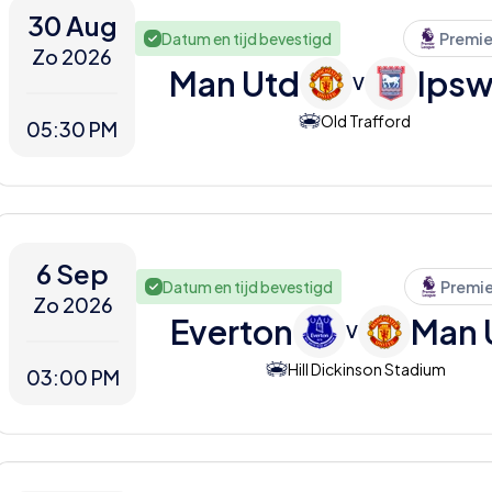
30 Aug
Datum en tijd bevestigd
Premie
Zo 2026
Man Utd
Ipsw
V
Old Trafford
05:30 PM
6 Sep
Datum en tijd bevestigd
Premi
Zo 2026
Everton
Man 
V
Hill Dickinson Stadium
03:00 PM