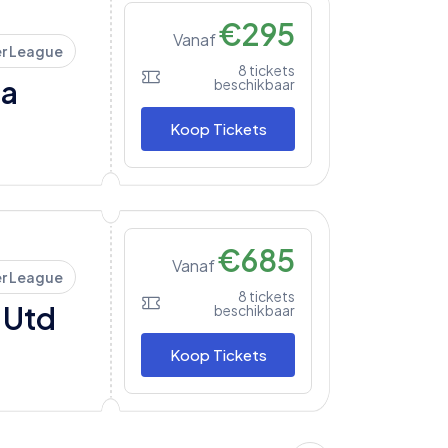
€
295
Vanaf
er League
8
tickets
la
beschikbaar
Koop Tickets
€
685
Vanaf
er League
8
tickets
 Utd
beschikbaar
Koop Tickets