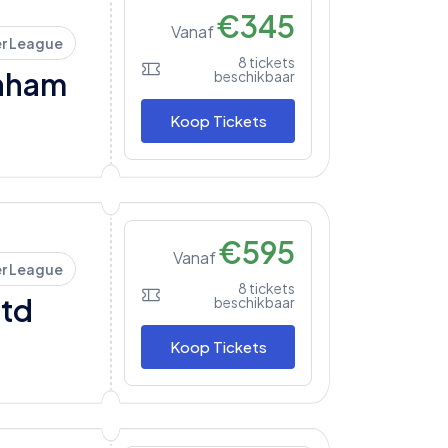
€
345
Vanaf
er League
8
tickets
nham
beschikbaar
Koop Tickets
€
595
Vanaf
er League
8
tickets
td
beschikbaar
Koop Tickets