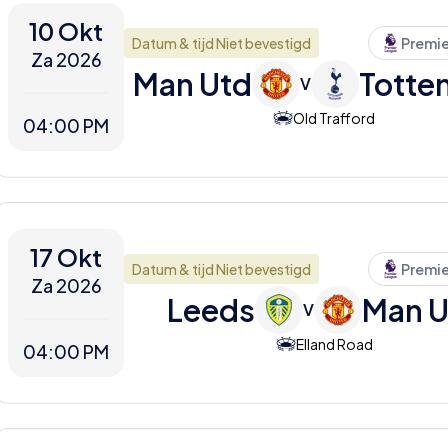
10 Okt
Datum & tijd Niet bevestigd
Premi
Za 2026
Man Utd
Totte
V
Old Trafford
04:00 PM
17 Okt
Datum & tijd Niet bevestigd
Premi
Za 2026
Leeds
Man U
V
Elland Road
04:00 PM