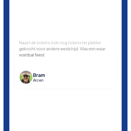
Naast de tickets ook nog tickets ter plekke
Same
gekocht voor andere wedstrijd. Was een waar
in L
voetbal feest
Manc
en k
voet
Bram
Arcen