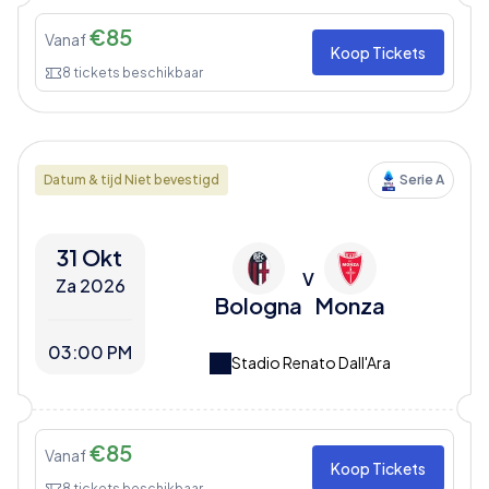
€
85
Vanaf
Koop Tickets
8
tickets beschikbaar
Datum & tijd Niet bevestigd
Serie A
31 Okt
V
Za 2026
Bologna
Monza
03:00 PM
Stadio Renato Dall'Ara
€
85
Vanaf
Koop Tickets
8
tickets beschikbaar