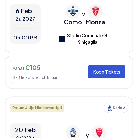
6 Feb
V
Za 2027
Como
Monza
Stadio Comunale G.
03:00 PM
Sinigaglia
€
105
Vanaf
Koop Tickets
8
tickets beschikbaar
Datum & tijd Niet bevestigd
Serie A
20 Feb
V
Za 2027