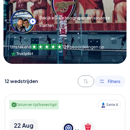
Bekijk enkele hoogtepunten van onze
klanten
Uitstekend
129
beoordelingen op
Trustpilot
12
wedstrijden
Filters
Datum en tijd bevestigd
Serie A
22 Aug