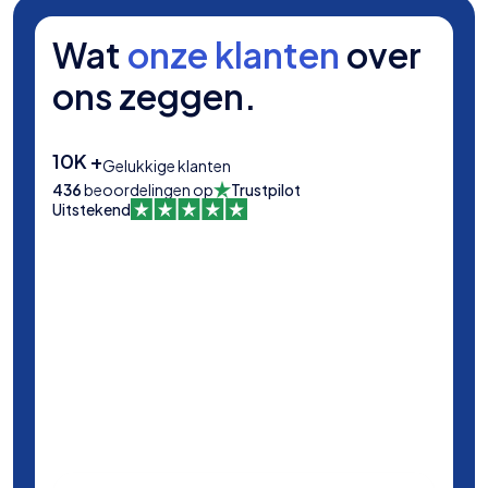
Wat
onze klanten
over
ons zeggen.
10K +
Gelukkige klanten
436
beoordelingen op
Trustpilot
Uitstekend