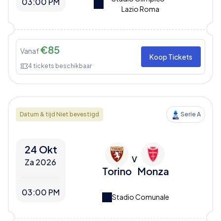
03:00 PM
Lazio Roma
€
85
Vanaf
Koop Tickets
4
tickets beschikbaar
Datum & tijd Niet bevestigd
Serie A
24 Okt
V
Za 2026
Torino
Monza
03:00 PM
Stadio Comunale