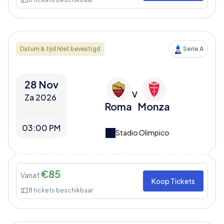
Datum & tijd Niet bevestigd
Serie A
28 Nov
V
Za 2026
Roma
Monza
03:00 PM
Stadio Olimpico
€
85
Vanaf
Koop Tickets
8
tickets beschikbaar