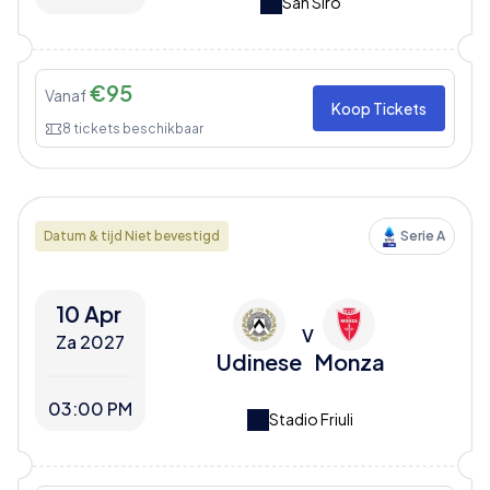
San Siro
€
95
Vanaf
Koop Tickets
8
tickets beschikbaar
Datum & tijd Niet bevestigd
Serie A
10 Apr
V
Za 2027
Udinese
Monza
03:00 PM
Stadio Friuli