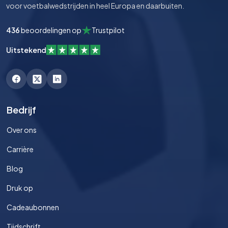
voor voetbalwedstrijden in heel Europa en daarbuiten.
436
beoordelingen op
Trustpilot
Uitstekend
Bedrijf
Over ons
Carrière
Blog
Druk op
Cadeaubonnen
Tijdschrift