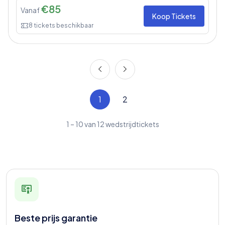
€
85
Vanaf
Koop Tickets
8
tickets beschikbaar
1
2
1
–
10
van
12
wedstrijdtickets
Beste prijs garantie