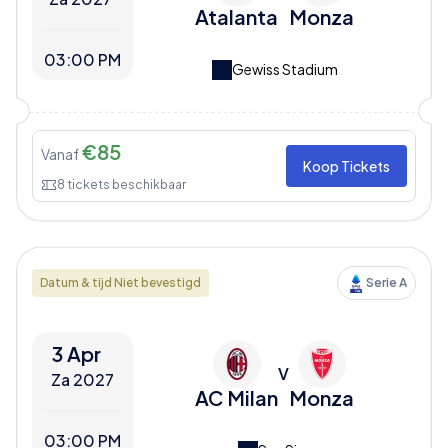
Atalanta
Monza
03:00 PM
Gewiss Stadium
€
85
Vanaf
Koop Tickets
8
tickets beschikbaar
Datum & tijd Niet bevestigd
Serie A
3 Apr
V
Za 2027
AC Milan
Monza
03:00 PM