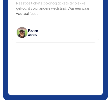
Naast de tickets ook nog tickets ter plekke
Same
gekocht voor andere wedstrijd. Was een waar
in L
voetbal feest
Manc
en k
voet
Bram
Arcen