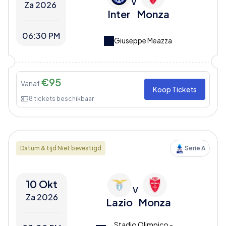
V
Za 2026
Inter
Monza
06:30 PM
Giuseppe Meazza
€
95
Vanaf
Koop Tickets
8
tickets beschikbaar
Datum & tijd Niet bevestigd
Serie A
10 Okt
V
Za 2026
Lazio
Monza
Stadio Olimpico -