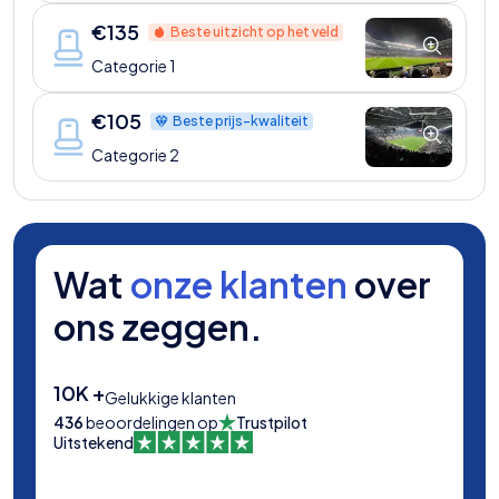
€
135
Beste uitzicht op het veld
Categorie 1
€
105
Beste prijs-kwaliteit
Categorie 2
Wat
onze klanten
over
ons zeggen.
10K +
Gelukkige klanten
436
beoordelingen op
Trustpilot
Uitstekend