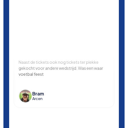
Naast de tickets ook nog tickets ter plekke
Same
gekocht voor andere wedstrijd. Was een waar
in L
voetbal feest
Manc
en k
voet
Bram
Arcen