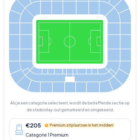
221
213
222
112
113
114
115
116
111
117
223
118
210
109
119
2
2
4
209
108
120
225
121
208
1
0
7
226
106
122
2
2
7
2
0
7
123
105
206
228
205
229
230
204
203
231
Als je een categorie selecteert, wordt de betreffende sectie op
de stadionlay-out gemarkeerd en omgekeerd.
€
205
Premium zitplaatsen in het midden!
Categorie 1 Premium