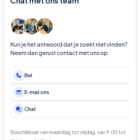
Chat met ons team
de knop ‘Ontvang een offerte voor een voetbalreis
op maat’ te klikken, het formulier in te vullen en u hoort
binnen 24 werkuren van ons met een betaalbare en
unieke reis, inclusief vlucht, accommodatie en
stadsrondleidingen!
Kun je het antwoord dat je zoekt niet vinden?
Neem dan gerust contact met ons op.
Bel
E-mail ons
Chat
Beschikbaar van maandag tot vrijdag, van 9.00 tot