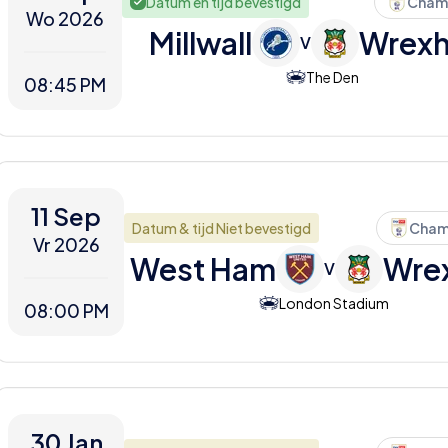
Datum en tijd bevestigd
Cham
Wo 2026
Millwall
Wrex
V
The Den
08:45 PM
11 Sep
Datum & tijd Niet bevestigd
Cham
Vr 2026
West Ham
Wre
V
London Stadium
08:00 PM
30 Jan