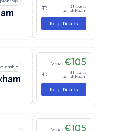
pionship
8
tickets
ham
beschikbaar
Koop Tickets
€
105
Vanaf
pionship
8
tickets
xham
beschikbaar
Koop Tickets
€
105
Vanaf