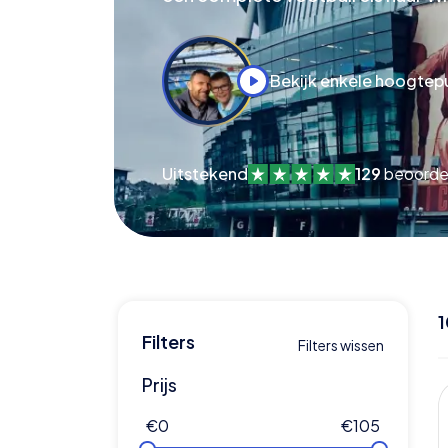
Bekijk enkele hoogtep
Uitstekend
129
beoorde
1
Filters
Filters wissen
Prijs
€
0
€
105