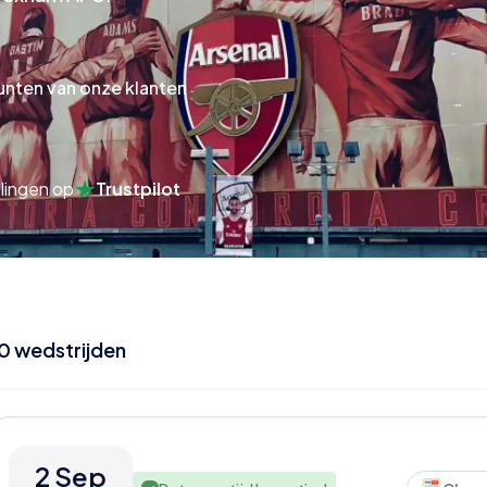
unten van onze klanten
lingen op
Trustpilot
0
wedstrijden
2 Sep