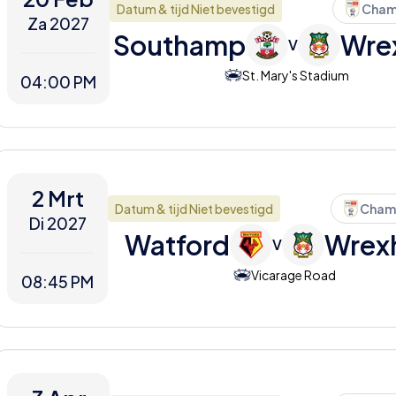
Datum & tijd Niet bevestigd
Cham
Za 2027
Southamp
Wre
V
St. Mary's Stadium
04:00 PM
2 Mrt
Datum & tijd Niet bevestigd
Cham
Di 2027
Watford
Wrex
V
Vicarage Road
08:45 PM