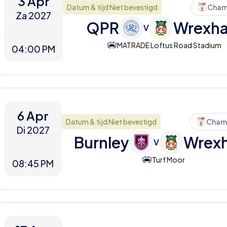
3 Apr
Datum & tijd Niet bevestigd
Cham
Za 2027
QPR
Wrexh
V
MATRADE Loftus Road Stadium
04:00 PM
6 Apr
Datum & tijd Niet bevestigd
Cham
Di 2027
Burnley
Wrex
V
Turf Moor
08:45 PM