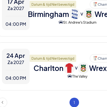
17 Apr
Datum & tijd Niet bevestigd
Cham
Za 2027
Birmingham
Wr
V
St. Andrew's Stadium
04:00 PM
24 Apr
Datum & tijd Niet bevestigd
Cham
Za 2027
Charlton
Wre
V
The Valley
04:00 PM
1