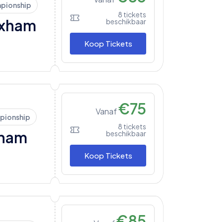
pionship
8
tickets
xham
beschikbaar
Koop Tickets
€
75
Vanaf
pionship
8
tickets
ham
beschikbaar
Koop Tickets
€
85