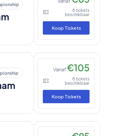
Vanaf
pionship
8
tickets
am
beschikbaar
Koop Tickets
€
105
Vanaf
pionship
8
tickets
ham
beschikbaar
Koop Tickets