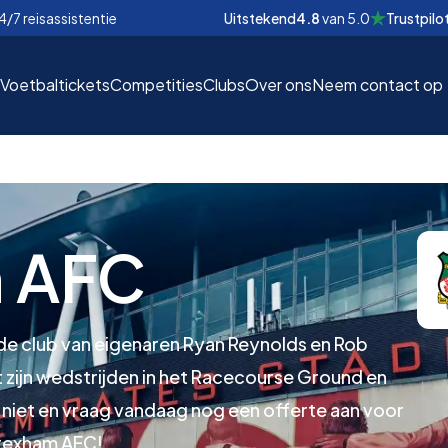
4/7 reisassistentie
Uitstekend
4.8
van
5.0
Trustpilo
Voetbaltickets
Competities
Clubs
Over ons
Neem contact op
 AFC
EUR
EUR
nd
nd
€
€
 de club van eigenaren Ryan Reynolds en Rob
zijn wedstrijden in het Racecourse Ground en
l niet en vraag vandaag nog een offerte aan voor
Wrexham AFC!