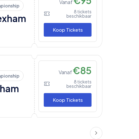
€
95
Vanaf
pionship
8
tickets
exham
beschikbaar
Koop Tickets
€
85
Vanaf
pionship
8
tickets
xham
beschikbaar
Koop Tickets