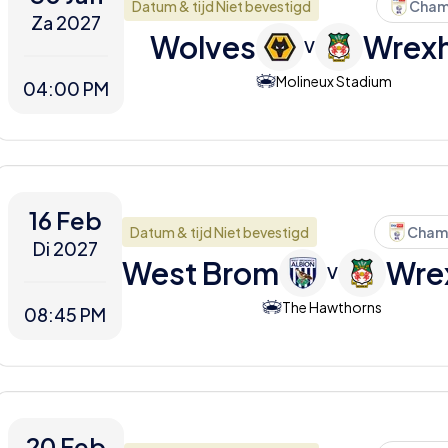
Datum & tijd Niet bevestigd
Cham
Za 2027
Wolves
Wrex
V
Molineux Stadium
04:00 PM
16 Feb
Datum & tijd Niet bevestigd
Cham
Di 2027
West Brom
Wre
V
The Hawthorns
08:45 PM
20 Feb