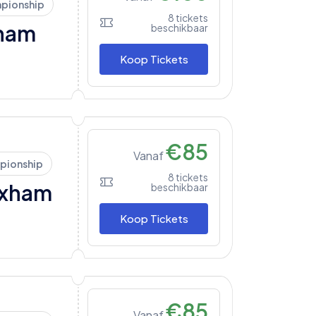
pionship
8
tickets
ham
beschikbaar
Koop Tickets
€
85
Vanaf
pionship
8
tickets
xham
beschikbaar
Koop Tickets
€
85
Vanaf