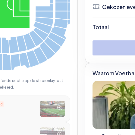
Gekozen ev
N
Totaal
Be
Waarom Voetbal
effende sectie op de stadionlay-out
ekeerd.
ld