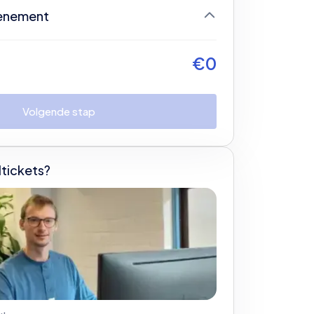
enement
og geen ticket geselecteerd
€
0
gin door je ticket te selecteren
Volgende stap
tickets?