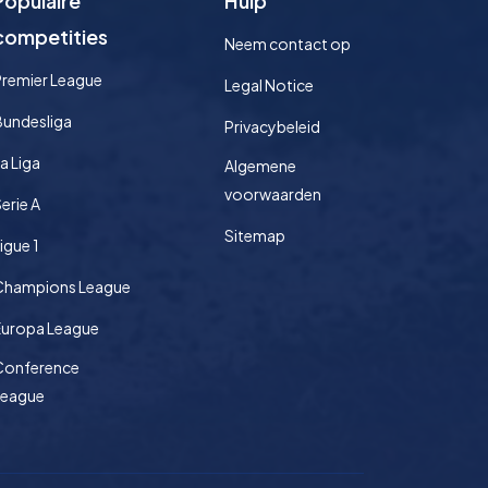
Populaire
Hulp
competities
Neem contact op
Premier League
Legal Notice
Bundesliga
Privacybeleid
a Liga
Algemene
voorwaarden
erie A
Sitemap
igue 1
Champions League
Europa League
Conference
League