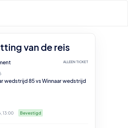
ting van de reis
ment
ALLEEN TICKET
6
r wedstrijd 85
vs
Winnaar wedstrijd
6, 13:00
Bevestigd