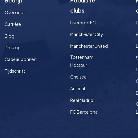
Bedrijf
Populaire
clubs
Over ons
Liverpool FC
Carrière
Manchester City
Blog
Manchester United
L
Druk op
Tottenham
S
Cadeaubonnen
Hotspur
L
Tijdschrift
Chelsea
Arsenal
Real Madrid
FC Barcelona