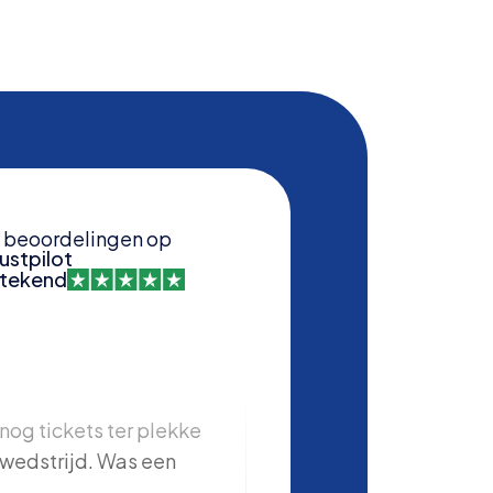
beoordelingen op
ustpilot
stekend
nog tickets ter plekke
Samen met mijn zoon zi
wedstrijd. Was een
gevierd in Londen bij d
Tottenham-Manchester 