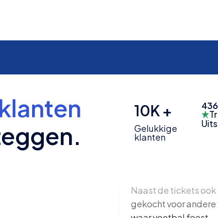
klanten
436
10K +
Tr
Uit
zeggen.
Gelukkige
klanten
Naast de tickets ook 
gekocht voor andere 
waar voetbal feest