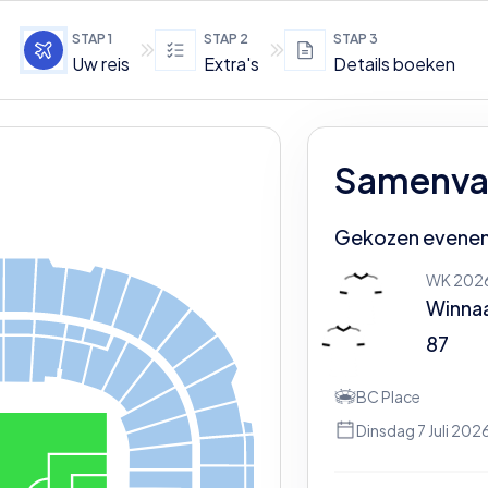
STAP
1
STAP
2
STAP
3
Uw reis
Extra's
Details boeken
Samenvat
Gekozen evene
WK 202
Winnaa
87
BC Place
Dinsdag 7 Juli 202