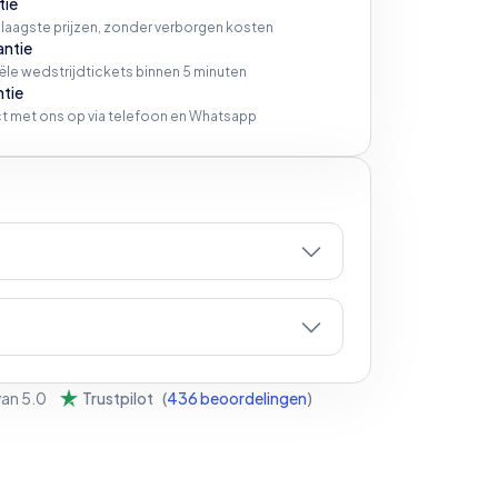
tie
 laagste prijzen, zonder verborgen kosten
antie
iële wedstrijdtickets binnen 5 minuten
ntie
t met ons op via telefoon en Whatsapp
van
5.0
Trustpilot
(
436
beoordelingen
)