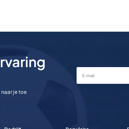
rvaring
 naar je toe