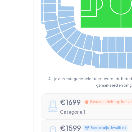
Als je een categorie selecteert, wordt de betr
gemarkeerd en omg
€
1699
Beste uitzicht op het ve
Categorie 1
€
1599
Beste prijs-kwaliteit