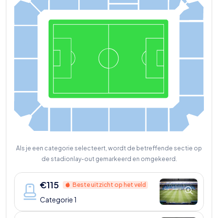
K
M
I
L
N2
H1
O
G
F
P
E2
Q
E1
D
C
B
A
Als je een categorie selecteert, wordt de betreffende sectie op
de stadionlay-out gemarkeerd en omgekeerd.
€
115
Beste uitzicht op het veld
Categorie 1