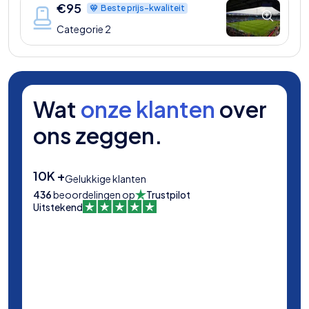
€
95
Beste prijs-kwaliteit
Categorie 2
Wat
onze klanten
over
ons zeggen.
10K +
Gelukkige klanten
436
beoordelingen op
Trustpilot
Uitstekend