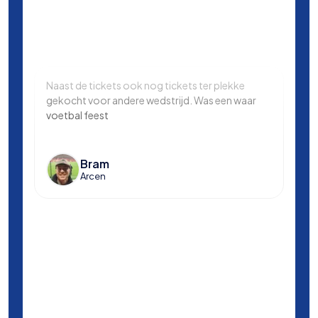
Naast de tickets ook nog tickets ter plekke
Same
gekocht voor andere wedstrijd. Was een waar
in L
voetbal feest
Manc
en k
voet
Bram
Arcen