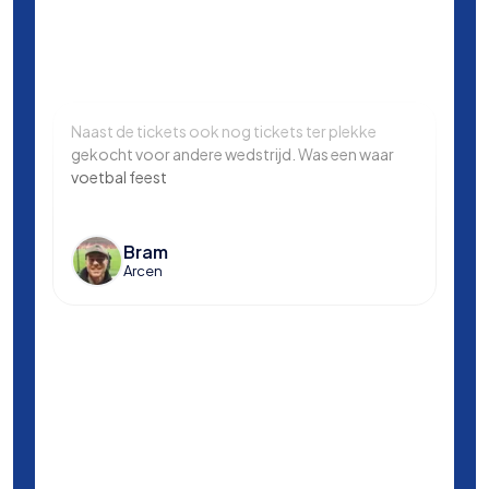
Naast de tickets ook nog tickets ter plekke
Same
gekocht voor andere wedstrijd. Was een waar
in L
voetbal feest
Manc
en k
voet
Bram
Arcen