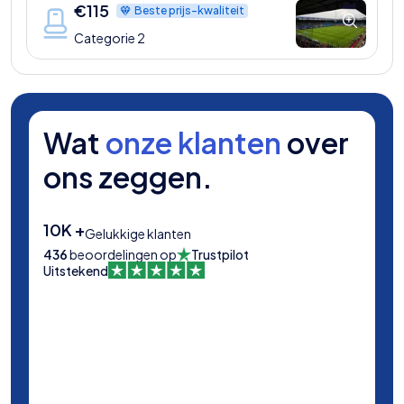
€
115
Beste prijs-kwaliteit
Categorie 2
Wat
onze klanten
over
ons zeggen.
10K +
Gelukkige klanten
436
beoordelingen op
Trustpilot
Uitstekend