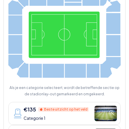
K
M
I
L
N2
H1
O
G
F
P
E2
Q
E1
D
C
B
A
Als je een categorie selecteert, wordt de betreffende sectie op
de stadionlay-out gemarkeerd en omgekeerd.
€
135
Beste uitzicht op het veld
Categorie 1