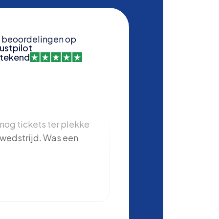
beoordelingen op
ustpilot
stekend
nog tickets ter plekke
Samen met mijn zoon zi
wedstrijd. Was een
gevierd in Londen bij d
Tottenham-Manchester 
erg goed geregeld en k
een geweldige voetbal
Michel
Aalsmeer