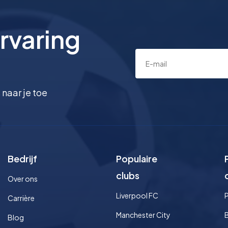
rvaring
 naar je toe
Bedrijf
Populaire
clubs
Over ons
Liverpool FC
Carrière
Manchester City
Blog