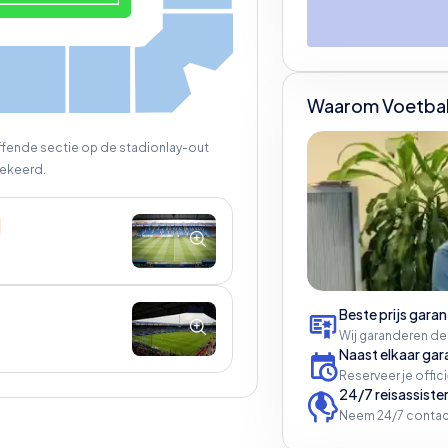
Q
B
A
Waarom Voetbal
effende sectie op de stadionlay-out
ekeerd.
Beste prijs garan
Wij garanderen de
Naast elkaar gar
Reserveer je offic
24/7 reisassiste
Neem 24/7 contac