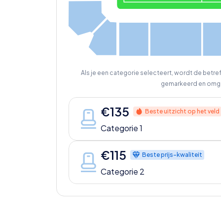
E2
E1
D
C
Als je een categorie selecteert, wordt de betr
gemarkeerd en omg
€
135
Beste uitzicht op het veld
Categorie 1
€
115
Beste prijs-kwaliteit
Categorie 2