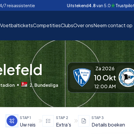
4/7 reisassistentie
Uitstekend
4.8
van
5.0
Trustpilo
Voetbaltickets
Competities
Clubs
Over ons
Neem contact op
elefeld
Za 2026
10 Okt
EUR
EUR
stadion
2. Bundesliga
12:00 AM
nd
nd
€
€
STAP
1
STAP
2
STAP
3
Uw reis
Extra's
Details boeken