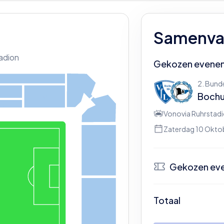
Samenvat
adion
Gekozen evene
2. Bund
N1
Boch
M
L
N2
Vonovia Ruhrstad
Zaterdag 10 Okto
O
Gekozen ev
N
Totaal
P
Be