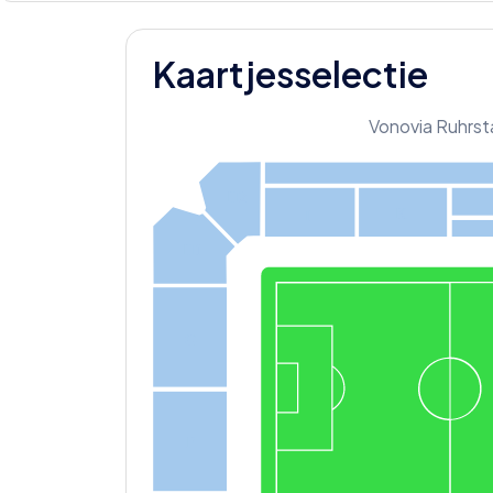
Kaartjesselectie
Vonovia Ruhrst
H2
K
I
H1
G
F