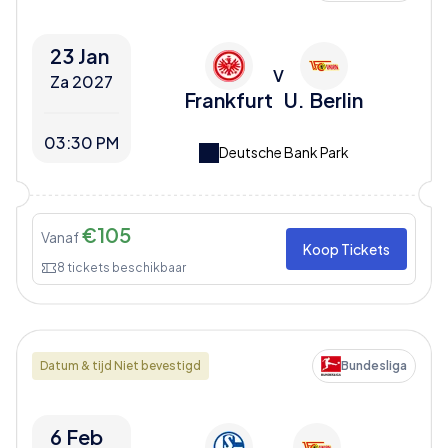
23 Jan
V
Za 2027
Frankfurt
U. Berlin
03:30 PM
Deutsche Bank Park
€
105
Vanaf
Koop Tickets
8
tickets beschikbaar
Datum & tijd Niet bevestigd
Bundesliga
6 Feb