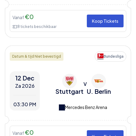
€
0
Vanaf
Koop Tickets
8
tickets beschikbaar
Datum & tijd Niet bevestigd
Bundesliga
12 Dec
V
Za 2026
Stuttgart
U. Berlin
03:30 PM
Mercedes Benz Arena
€
0
Vanaf