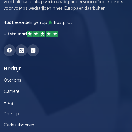
Voetbaltickets.nl is je vertrouwde partner voor officiële tickets
voor voetbalwedstrijden in heel Europa en daarbuiten.
436
beoordelingen op
Trustpilot
Uitstekend
Bedrijf
Over ons
Carrière
Blog
Druk op
Cadeaubonnen