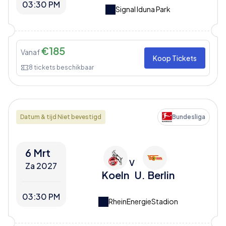
03:30 PM
Signal Iduna Park
€
185
Vanaf
Koop Tickets
8
tickets beschikbaar
Datum & tijd Niet bevestigd
Bundesliga
6 Mrt
V
Za 2027
Koeln
U. Berlin
03:30 PM
RheinEnergieStadion