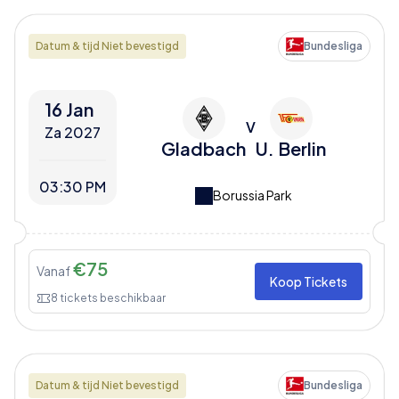
Datum & tijd Niet bevestigd
Bundesliga
16 Jan
V
Za 2027
Gladbach
U. Berlin
03:30 PM
Borussia Park
€
75
Vanaf
Koop Tickets
8
tickets beschikbaar
Datum & tijd Niet bevestigd
Bundesliga