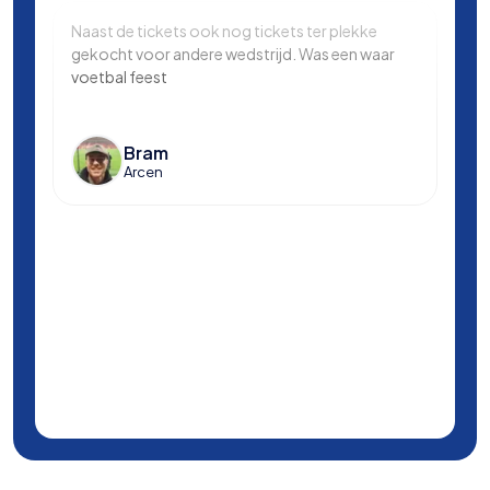
Naast de tickets ook nog tickets ter plekke
Same
gekocht voor andere wedstrijd. Was een waar
in L
voetbal feest
Manc
en k
voet
Bram
Arcen