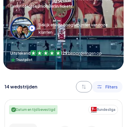
Berlijn of losse Union Berlin tickets.
Bekijk enkele hoogtepunten van onze
klanten
Uitstekend
129
beoordelingen op
Trustpilot
14
wedstrijden
Filters
Datum en tijd bevestigd
Bundesliga