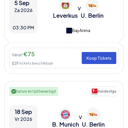
5 Sep
V
Za 2026
Leverkus
U. Berlin
03:30 PM
BayArena
€
75
Vanaf
Koop Tickets
8
tickets beschikbaar
Datum en tijd bevestigd
Bundesliga
18 Sep
V
Vr 2026
B. Munich
U. Berlin