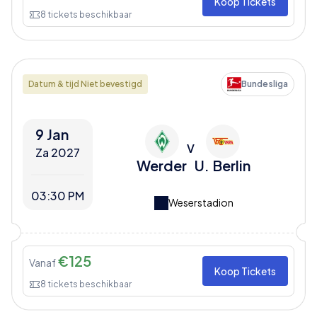
Koop Tickets
8
tickets beschikbaar
Datum & tijd Niet bevestigd
Bundesliga
9 Jan
V
Za 2027
Werder
U. Berlin
03:30 PM
Weserstadion
€
125
Vanaf
Koop Tickets
8
tickets beschikbaar