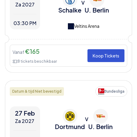
V
Za 2027
Schalke
U. Berlin
03:30 PM
Veltins Arena
€
165
Vanaf
Koop Tickets
8
tickets beschikbaar
Datum & tijd Niet bevestigd
Bundesliga
27 Feb
V
Za 2027
Dortmund
U. Berlin