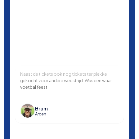
Naast de tickets ook nog tickets ter plekke
Same
gekocht voor andere wedstrijd. Was een waar
in L
voetbal feest
Manc
en k
voet
Bram
Arcen