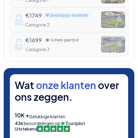
Categorie 1
€
1749
Beste prijs-kwaliteit
Categorie 2
€
1699
Scherp geprijsd
Categorie 3
Wat
onze klanten
over
ons zeggen.
10K +
Gelukkige klanten
436
beoordelingen op
Trustpilot
Uitstekend