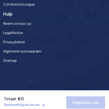
Conference League
Hulp
Neem contact op
Legal Notice
Privacybeleid
Algemene voorwaarden
Sitemap
©
2026
Voetbaltickets.nl Alle rechten voorbehouden.
Totaal
€
0
Volgende stap
Nederland
EUR
Privacy
Voorwaarden
Sitemap
Samenvatting van de reis