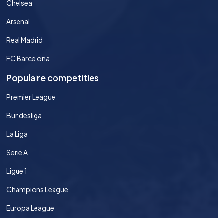
Chelsea
Arsenal
Real Madrid
FC Barcelona
Populaire competities
Premier League
Bundesliga
La Liga
Serie A
Ligue 1
Champions League
Europa League