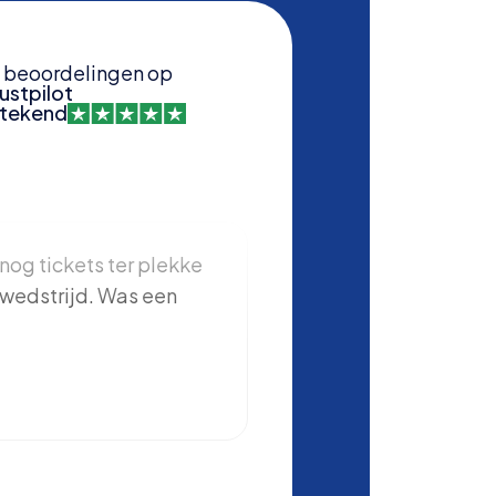
beoordelingen op
ustpilot
stekend
nog tickets ter plekke
Samen met mijn zoon zi
wedstrijd. Was een
gevierd in Londen bij d
Tottenham-Manchester 
erg goed geregeld en k
een geweldige voetbal
Michel
Aalsmeer