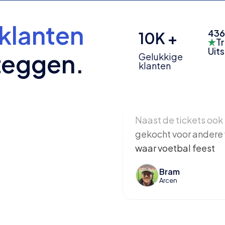
klanten
436
10K +
Tr
Uit
zeggen.
Gelukkige
klanten
Naast de tickets ook 
gekocht voor andere 
waar voetbal feest
Bram
Arcen