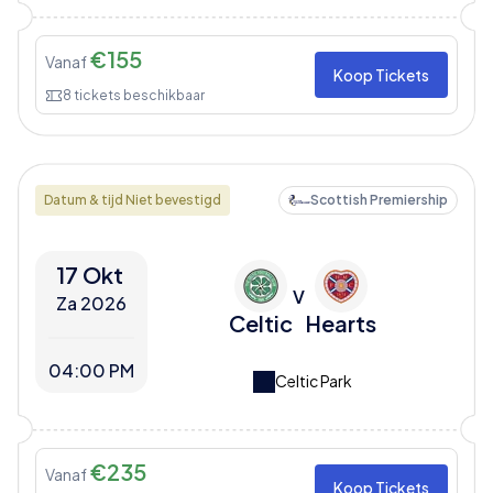
€
155
Vanaf
Koop Tickets
8
tickets beschikbaar
Datum & tijd Niet bevestigd
Scottish Premiership
17 Okt
V
Za 2026
Celtic
Hearts
04:00 PM
Celtic Park
€
235
Vanaf
Koop Tickets