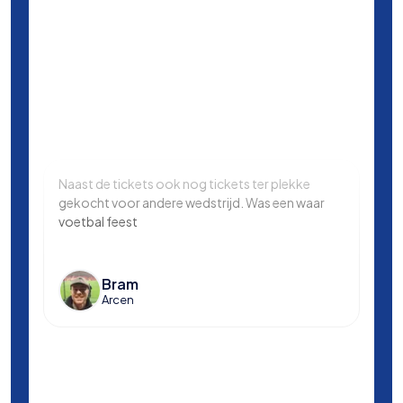
Naast de tickets ook nog tickets ter plekke
Same
gekocht voor andere wedstrijd. Was een waar
in L
voetbal feest
Manc
en k
voet
Bram
Arcen