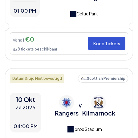
01:00 PM
Celtic Park
€
0
Vanaf
Koop Tickets
8
tickets beschikbaar
Datum & tijd Niet bevestigd
Scottish Premiership
10 Okt
V
Za 2026
Rangers
Kilmarnock
04:00 PM
Ibrox Stadium