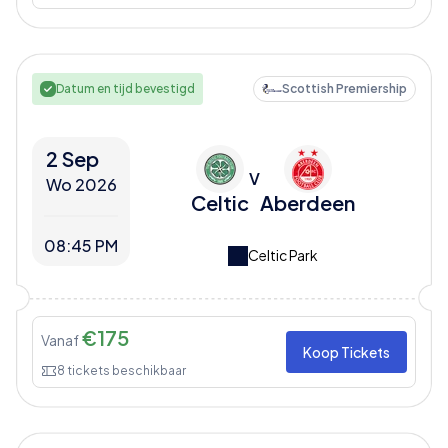
Datum en tijd bevestigd
Scottish Premiership
2 Sep
V
Wo 2026
Celtic
Aberdeen
08:45 PM
Celtic Park
€
175
Vanaf
Koop Tickets
8
tickets beschikbaar