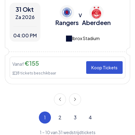
31 Okt
V
Za 2026
Rangers
Aberdeen
04:00 PM
Ibrox Stadium
€
155
Vanaf
Koop Tickets
8
tickets beschikbaar
1
2
3
4
1
–
10
van
31
wedstrijdtickets