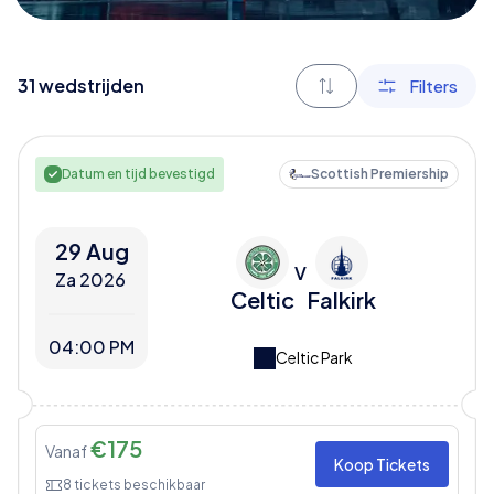
31
wedstrijden
Filters
Datum en tijd bevestigd
Scottish Premiership
29 Aug
V
Za 2026
Celtic
Falkirk
04:00 PM
Celtic Park
€
175
Vanaf
Koop Tickets
8
tickets beschikbaar