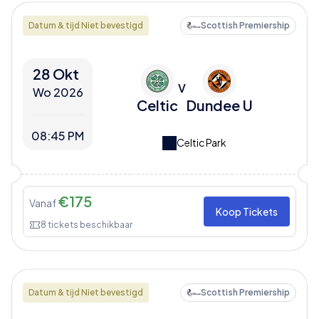
Datum & tijd Niet bevestigd
Scottish Premiership
28 Okt
V
Wo 2026
Celtic
Dundee U
08:45 PM
Celtic Park
€
175
Vanaf
Koop Tickets
8
tickets beschikbaar
Datum & tijd Niet bevestigd
Scottish Premiership