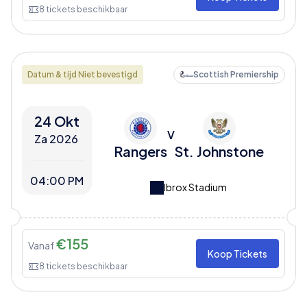
8
tickets beschikbaar
Datum & tijd Niet bevestigd
Scottish Premiership
24 Okt
V
Za 2026
Rangers
St. Johnstone
04:00 PM
Ibrox Stadium
€
155
Vanaf
Koop Tickets
8
tickets beschikbaar