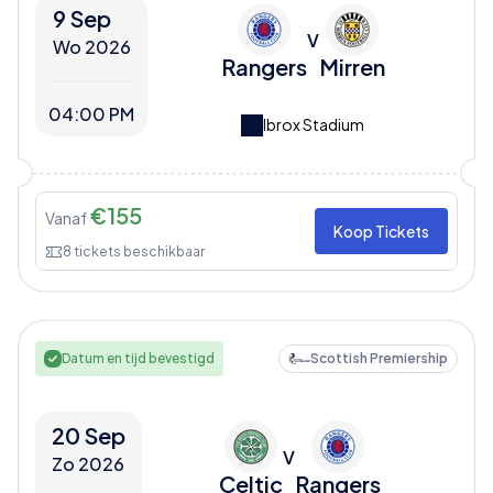
9 Sep
V
Wo 2026
Rangers
Mirren
04:00 PM
Ibrox Stadium
€
155
Vanaf
Koop Tickets
8
tickets beschikbaar
Datum en tijd bevestigd
Scottish Premiership
20 Sep
V
Zo 2026
Celtic
Rangers