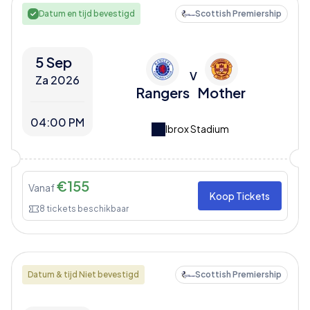
Datum en tijd bevestigd
Scottish Premiership
5 Sep
V
Za 2026
Rangers
Mother
04:00 PM
Ibrox Stadium
€
155
Vanaf
Koop Tickets
8
tickets beschikbaar
Datum & tijd Niet bevestigd
Scottish Premiership