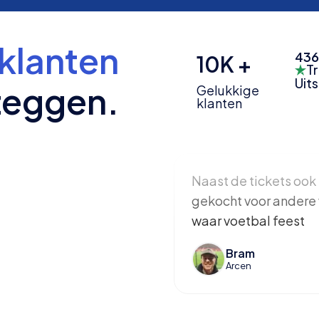
klanten
436
10K +
Tr
Uit
zeggen.
Gelukkige
klanten
Naast de tickets ook 
gekocht voor andere 
waar voetbal feest
Bram
Arcen