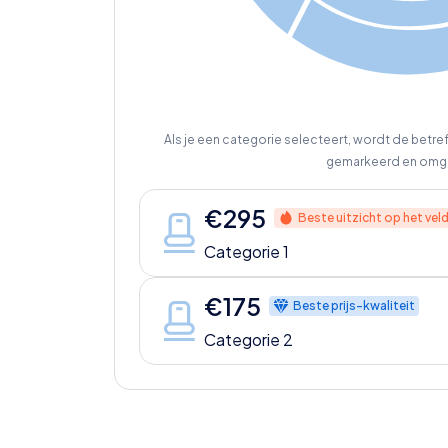
Als je een categorie selecteert, wordt de betr
gemarkeerd en omg
€
295
Beste uitzicht op het vel
Categorie 1
€
175
Beste prijs-kwaliteit
Categorie 2