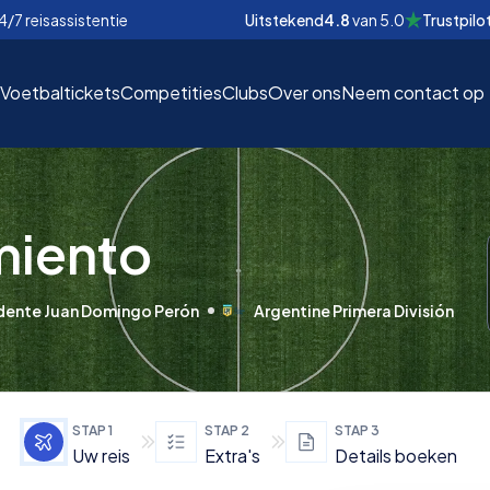
4/7 reisassistentie
Uitstekend
4.8
van
5.0
Trustpilo
Voetbaltickets
Competities
Clubs
Over ons
Neem contact op
miento
EUR
EUR
idente Juan Domingo Perón
Argentine Primera División
nd
nd
€
€
STAP
1
STAP
2
STAP
3
Uw reis
Extra's
Details boeken