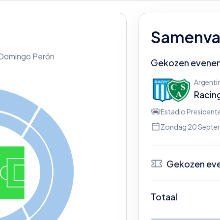
Samenvat
 Domingo Perón
Gekozen evene
Argentin
Racin
Estadio President
Zondag 20 Septe
Gekozen ev
N
Totaal
Be