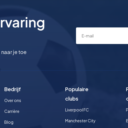
rvaring
 naar je toe
Bedrijf
Populaire
clubs
Over ons
Liverpool FC
Carrière
Manchester City
Blog