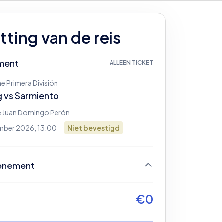
ting van de reis
ment
ALLEEN TICKET
e Primera División
g
vs
Sarmiento
e Juan Domingo Perón
mber 2026, 13:00
Niet bevestigd
enement
og geen ticket geselecteerd
€
0
gin door je ticket te selecteren