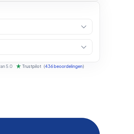
van
5.0
Trustpilot
(
436
beoordelingen
)