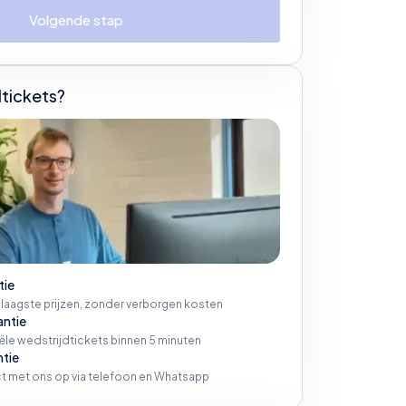
Volgende stap
tickets?
tie
 laagste prijzen, zonder verborgen kosten
antie
iële wedstrijdtickets binnen 5 minuten
ntie
t met ons op via telefoon en Whatsapp