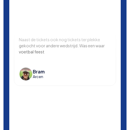
Naast de tickets ook nog tickets ter plekke
Same
gekocht voor andere wedstrijd. Was een waar
in L
voetbal feest
Manc
en k
voet
Bram
Arcen