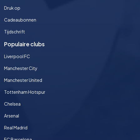
Druk op
Cadeaubonnen
Tijdschrift
Populaire clubs
Liverpool FC
Manchester City
Manchester United
Tottenham Hotspur
Chelsea
Arsenal
Real Madrid
FC Barcelona