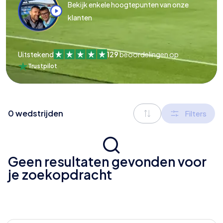
Bekijk enkele hoogtepunten van onze
klanten
Uitstekend
129
beoordelingen op
Trustpilot
0
wedstrijden
Filters
Geen resultaten gevonden voor
je zoekopdracht