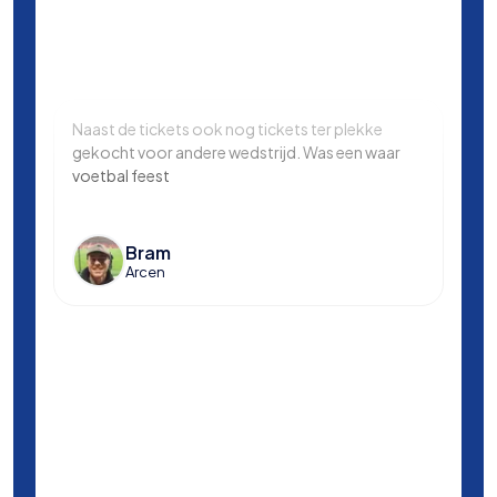
Naast de tickets ook nog tickets ter plekke
Same
gekocht voor andere wedstrijd. Was een waar
in L
voetbal feest
Manc
en k
voet
Bram
Arcen