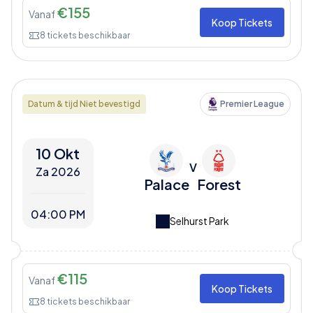
€
155
Vanaf
Koop Tickets
8
tickets beschikbaar
Datum & tijd Niet bevestigd
Premier League
10 Okt
V
Za 2026
Palace
Forest
04:00 PM
Selhurst Park
€
115
Vanaf
Koop Tickets
8
tickets beschikbaar