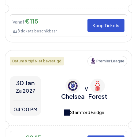
€
115
Vanaf
Koop Tickets
8
tickets beschikbaar
Datum & tijd Niet bevestigd
Premier League
30 Jan
V
Za 2027
Chelsea
Forest
04:00 PM
Stamford Bridge