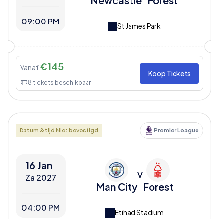
Newcastle
Forest
09:00 PM
St James Park
€
145
Vanaf
Koop Tickets
8
tickets beschikbaar
Datum & tijd Niet bevestigd
Premier League
16 Jan
V
Za 2027
Man City
Forest
04:00 PM
Etihad Stadium