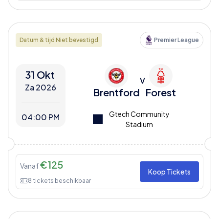
Datum & tijd Niet bevestigd
Premier League
31 Okt
V
Za 2026
Brentford
Forest
Gtech Community
04:00 PM
Stadium
€
125
Vanaf
Koop Tickets
8
tickets beschikbaar