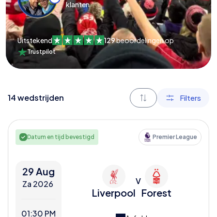
klanten
Uitstekend
129
beoordelingen op
Trustpilot
14
wedstrijden
Filters
Datum en tijd bevestigd
Premier League
29 Aug
V
Za 2026
Liverpool
Forest
01:30 PM