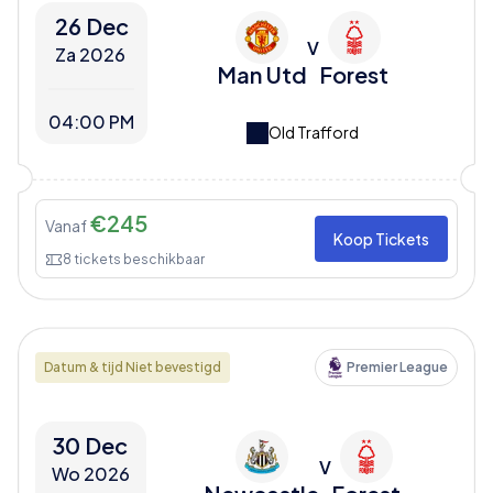
26 Dec
V
Za 2026
Man Utd
Forest
04:00 PM
Old Trafford
€
245
Vanaf
Koop Tickets
8
tickets beschikbaar
Datum & tijd Niet bevestigd
Premier League
30 Dec
V
Wo 2026