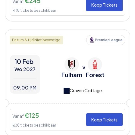
€
245
Vanaf
Koop Tickets
8
tickets beschikbaar
Datum & tijd Niet bevestigd
Premier League
10 Feb
V
Wo 2027
Fulham
Forest
09:00 PM
Craven Cottage
€
125
Vanaf
Koop Tickets
8
tickets beschikbaar