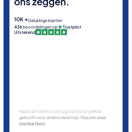
ons zeggen.
10K +
Gelukkige klanten
436
beoordelingen op
Trustpilot
Uitstekend
Naast de tickets ook nog tickets ter plekke
Same
gekocht voor andere wedstrijd. Was een waar
in L
voetbal feest
Manc
en k