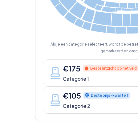
B25
B16
TF1
TC5
TC4
TC3
023
B24
005
032
002
033
TN5
TN4
TP11
TP
TP10
TP9
TN7
TN6
TP15
TP12
TP14
TP13
Als je een categorie selecteert, wordt de betr
gemarkeerd en omg
€
175
Beste uitzicht op het veld
Categorie 1
€
105
Beste prijs-kwaliteit
Categorie 2