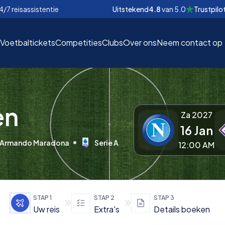
4/7 reisassistentie
Uitstekend
4.8
van
5.0
Trustpilo
Voetbaltickets
Competities
Clubs
Over ons
Neem contact op
en
Za 2027
16 Jan
EUR
EUR
o Armando Maradona
Serie A
12:00 AM
nd
nd
€
€
STAP
1
STAP
2
STAP
3
Uw reis
Extra's
Details boeken