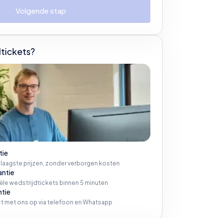
Volgende stap
tickets?
tie
 laagste prijzen, zonder verborgen kosten
antie
iële wedstrijdtickets binnen 5 minuten
ntie
t met ons op via telefoon en Whatsapp