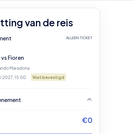
ting van de reis
ment
ALLEEN TICKET
i
vs
Fioren
mando Maradona
i 2027, 15:00
Niet bevestigd
enement
og geen ticket geselecteerd
€
0
gin door je ticket te selecteren