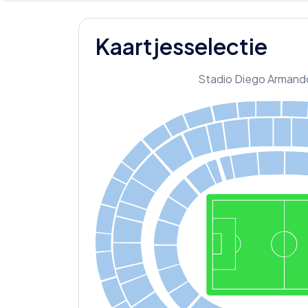
Kaartjesselectie
Stadio Diego Armand
D38
D39
D37
D36
D35
D34
D26
D27
D2
D25
D24
D33
D23
D22
B32
D05
D06
D03
D04
D02
B23
B31
D01
B30
B06
B22
B05
B21
B29
B20
B04
B28
B19
B03
B27
B18
B02
B17
B26
B01