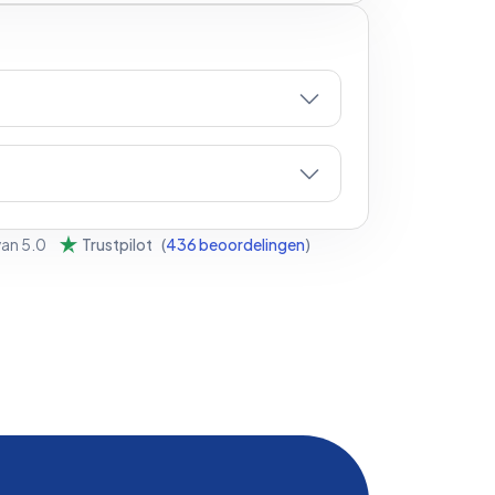
van
5.0
Trustpilot
(
436
beoordelingen
)