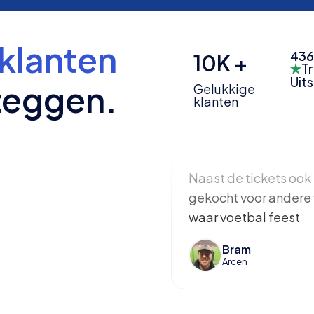
klanten
436
10K +
Tr
Uit
zeggen.
Gelukkige
klanten
Naast de tickets ook 
gekocht voor andere 
waar voetbal feest
Bram
Arcen