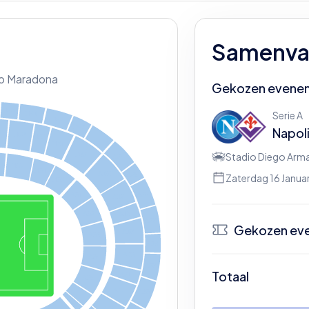
Samenvat
o Maradona
Gekozen evene
D40
Serie A
D41
D42
D43
Napol
8
D29
D30
D31
Stadio Diego Ar
D32
A24
D07
D08
A166
A25
Zaterdag 16 Januar
D09
A26
A01
A17
A02
A18
A27
Gekozen ev
A19
A03
A28
A20
A04
A29
N
Totaal
A21
A05
Be
A22
A30
OS1
A23