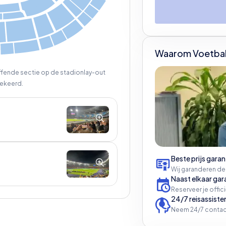
A31
OS2
TC2
A32
001
OS6
OS7
OS8
TP7
8
OS9
OS10
TSB-TSC
TSA
Waarom Voetbal
effende sectie op de stadionlay-out
ekeerd.
Beste prijs garan
Wij garanderen de
Naast elkaar gar
Reserveer je offic
24/7 reisassiste
Neem 24/7 contac