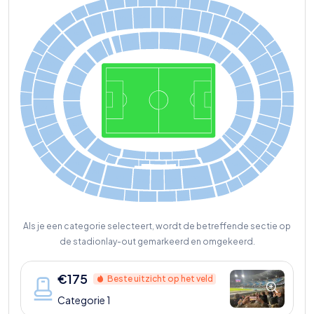
D38
D39
D37
D40
D36
D41
D35
D42
D34
D43
D26
D27
D28
D25
D29
D30
D24
D33
D23
D31
D22
D32
B32
A24
D05
D06
D03
D04
D07
D02
D08
A166
B23
A25
B31
D01
D09
B30
A26
B06
A01
B22
A17
B05
B21
A02
A18
B29
A27
B20
A19
B04
A03
B28
A28
B19
A20
A04
B03
B27
A29
B18
A21
B02
A05
B17
A22
A30
B26
B01
OS1
A23
B25
B16
A31
TF1
OS2
TC5
TC2
TC4
TC3
A32
023
B24
001
005
032
002
TN5
033
OS6
TN4
OS7
OS8
TP7
TP11
TP8
TP10
TP9
TN7
OS9
TN6
OS10
TSB-TSC
TP15
TSA
TP12
TP14
TP13
Als je een categorie selecteert, wordt de betreffende sectie op
de stadionlay-out gemarkeerd en omgekeerd.
€
175
Beste uitzicht op het veld
Categorie 1