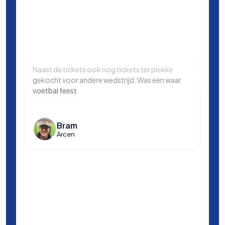
Naast de tickets ook nog tickets ter plekke
Same
gekocht voor andere wedstrijd. Was een waar
in L
voetbal feest
Manc
en k
voet
Bram
Arcen