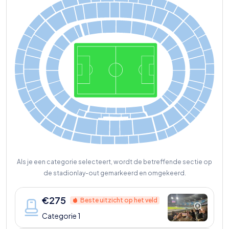
D35
D42
D34
D43
D26
D27
D28
D25
D29
D30
D24
D33
D23
D31
D22
D32
B32
A24
D05
D06
D03
D04
D07
D02
D08
A166
B23
A25
B31
D01
D09
B30
A26
B06
A01
B22
A17
B05
B21
A02
A18
B29
A27
B20
A19
B04
A03
B28
A28
B19
A20
A04
B03
B27
A29
B18
A21
B02
A05
B17
A22
A30
B26
B01
OS1
A23
B25
B16
A31
TF1
OS2
TC5
TC2
TC4
TC3
A32
023
B24
001
005
032
002
TN5
033
OS6
TN4
OS7
OS8
TP7
TP11
TP8
TP10
TP9
TN7
OS9
TN6
OS10
TSB-TSC
TP15
TSA
TP12
TP14
TP13
Als je een categorie selecteert, wordt de betreffende sectie op
de stadionlay-out gemarkeerd en omgekeerd.
€
275
Beste uitzicht op het veld
Categorie 1