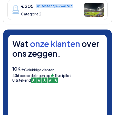
€
205
Beste prijs-kwaliteit
Categorie 2
Wat
onze klanten
over
ons zeggen.
10K +
Gelukkige klanten
436
beoordelingen op
Trustpilot
Uitstekend