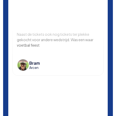
Naast de tickets ook nog tickets ter plekke
Same
gekocht voor andere wedstrijd. Was een waar
in L
voetbal feest
Manc
en k
voet
Bram
Arcen