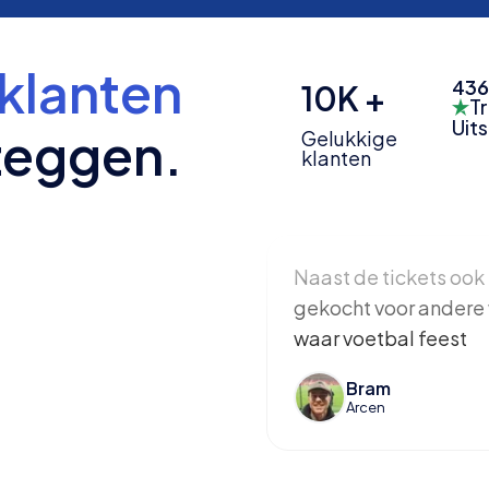
klanten
436
10K +
Tr
Uit
zeggen.
Gelukkige
klanten
Naast de tickets ook 
gekocht voor andere 
waar voetbal feest
Bram
Arcen