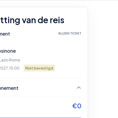
ting van de reis
ment
ALLEEN TICKET
osinone
 Lazio Roma
2027, 15:00
Niet bevestigd
enement
og geen ticket geselecteerd
€
0
gin door je ticket te selecteren