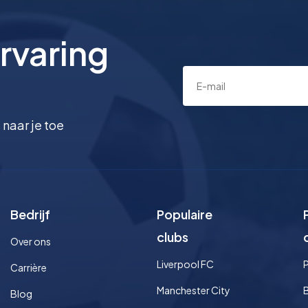
rvaring
 naar je toe
Bedrijf
Populaire
clubs
Over ons
Liverpool FC
Carrière
Manchester City
Blog