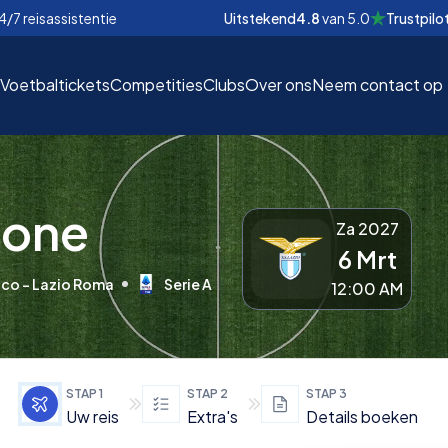
4/7 reisassistentie
Uitstekend
4.8
van
5.0
Trustpilo
Voetbaltickets
Competities
Clubs
Over ons
Neem contact op
none
Za 2027
6 Mrt
EUR
EUR
ico - Lazio Roma
Serie A
12:00 AM
nd
nd
€
€
STAP
1
STAP
2
STAP
3
Uw reis
Extra's
Details boeken