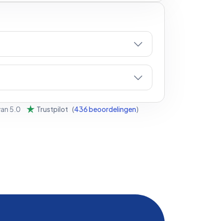
van
5.0
Trustpilot
(
436
beoordelingen
)