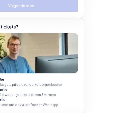
Volgende stap
tickets?
tie
 laagste prijzen, zonder verborgen kosten
antie
iële wedstrijdtickets binnen 5 minuten
ntie
t met ons op via telefoon en Whatsapp