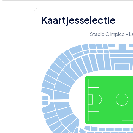
Kaartjesselectie
Stadio Olimpico - 
12
12
12
5S
12SS
13
L
A
AD
A
S
AD
S
A
3
1
12BS
A
P
AM
T
S
12B
L
12BD
13BD
1
13BS
5
A
CHI
L
A
P
1
6
AD
ONORE
1
10
10
6
10
11
A
BC
BD
11
S
BS
BD
15B
1
BS
19
2
7
7
AD
16B
1
7
A
S
17B
1
8
AD
1
8
A
S
18B
1
9
AD
19B
1
9
A
S
2
0
AD
20B
S
A
0
2
21B
21AD
S
A
22B
21
22AD
23B
28BD
S
28BC
A
28BS
32BD
32BS
35BD
4B
2
22
7BD