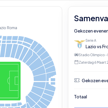
Samenvat
Lazio Roma
Gekozen evene
D
L
A
5
5
A
S
5
AD
4
A
S
Serie A
4
AD
L
5B
5BS
5BD
4BS
A
4BD
Lazio
vs
Fr
52
S
A
1
5
1AD
3BD
3BS
 2
 2
5
BS
 2
Stadio Olimpico -
BC
S
A
52B
BD
0
5
1B
AD
5
0
Zaterdag 6 Maart 
5
S
50B
A
9
4
AD
9
4
49B
S
A
8
4
48B
Gekozen ev
4
8
AD
4
7
A
S
4
7B
4
7
AD
46B
4
6
A
S
N
Totaal
45B
4
6
AD
4
Be
4
5
4B
A
S
39BS
4
5
43B
39BC
35BS
39BD
AD
40BS
4