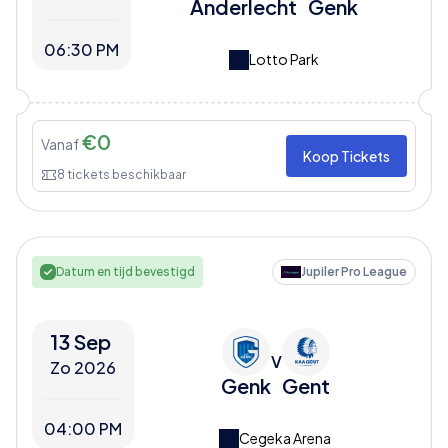
Anderlecht
Genk
06:30 PM
Lotto Park
€
0
Vanaf
Koop Tickets
8
tickets beschikbaar
Datum en tijd bevestigd
Jupiler Pro League
13 Sep
V
Zo 2026
Genk
Gent
04:00 PM
Cegeka Arena