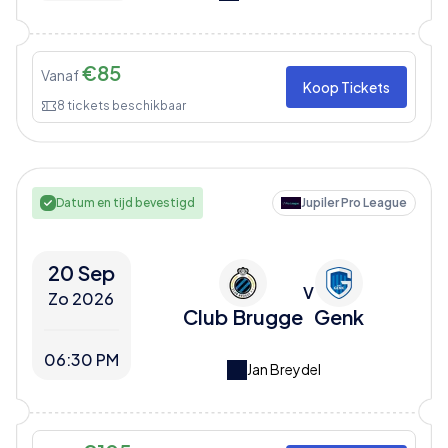
€
85
Vanaf
Koop Tickets
8
tickets beschikbaar
Datum en tijd bevestigd
Jupiler Pro League
20 Sep
V
Zo 2026
Club Brugge
Genk
06:30 PM
Jan Breydel