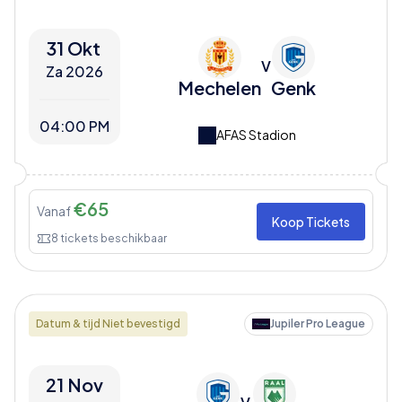
31 Okt
V
Za 2026
Mechelen
Genk
04:00 PM
AFAS Stadion
€
65
Vanaf
Koop Tickets
8
tickets beschikbaar
Datum & tijd Niet bevestigd
Jupiler Pro League
21 Nov