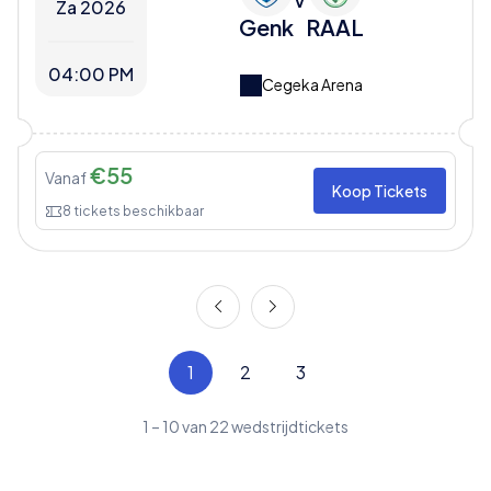
V
Za 2026
Genk
RAAL
04:00 PM
Cegeka Arena
€
55
Vanaf
Koop Tickets
8
tickets beschikbaar
1
2
3
1
–
10
van
22
wedstrijdtickets