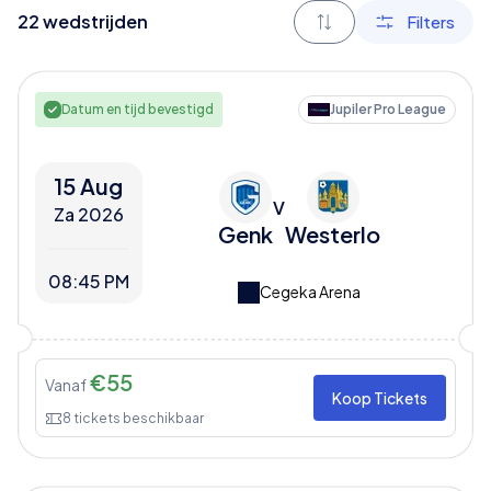
22
wedstrijden
Filters
Datum en tijd bevestigd
Jupiler Pro League
15 Aug
V
Za 2026
Genk
Westerlo
08:45 PM
Cegeka Arena
€
55
Vanaf
Koop Tickets
8
tickets beschikbaar