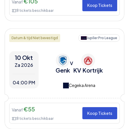
€
105
Vanaf
Koop Tickets
8
tickets beschikbaar
Datum & tijd Niet bevestigd
Jupiler Pro League
10 Okt
V
Za 2026
Genk
KV Kortrijk
04:00 PM
Cegeka Arena
€
55
Vanaf
Koop Tickets
8
tickets beschikbaar