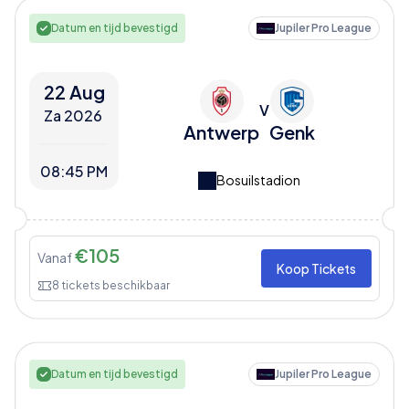
Datum en tijd bevestigd
Jupiler Pro League
22 Aug
V
Za 2026
Antwerp
Genk
08:45 PM
Bosuilstadion
€
105
Vanaf
Koop Tickets
8
tickets beschikbaar
Datum en tijd bevestigd
Jupiler Pro League