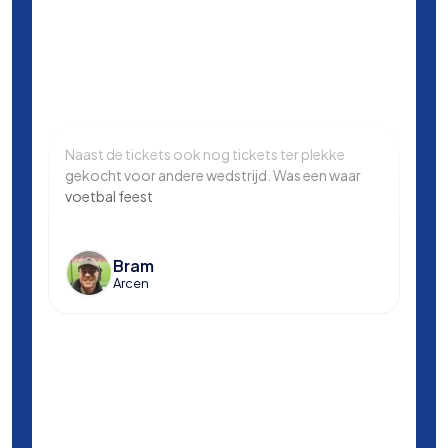
Naast de tickets ook nog tickets ter plekke
Same
gekocht voor andere wedstrijd. Was een waar
in L
voetbal feest
Manc
en k
voet
Bram
Arcen