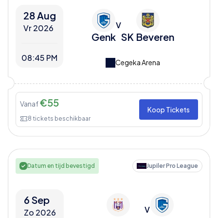
28 Aug
V
Vr 2026
Genk
SK Beveren
08:45 PM
Cegeka Arena
€
55
Vanaf
Koop Tickets
8
tickets beschikbaar
Datum en tijd bevestigd
Jupiler Pro League
6 Sep
V
Zo 2026