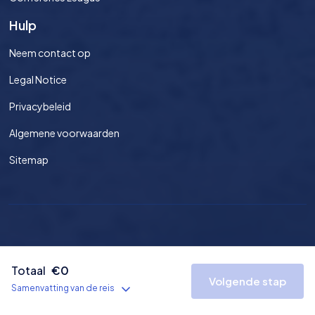
Hulp
Neem contact op
Legal Notice
Privacybeleid
Algemene voorwaarden
Sitemap
©
2026
Voetbaltickets.nl Alle rechten voorbehouden.
Totaal
€
0
Volgende stap
Nederland
EUR
Privacy
Voorwaarden
Sitemap
Samenvatting van de reis