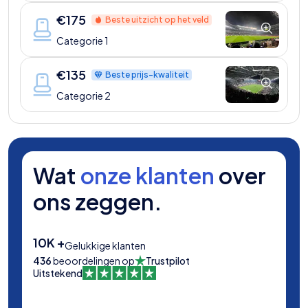
€
175
Beste uitzicht op het veld
Categorie 1
€
135
Beste prijs-kwaliteit
Categorie 2
Wat
onze klanten
over
ons zeggen.
10K +
Gelukkige klanten
436
beoordelingen op
Trustpilot
Uitstekend