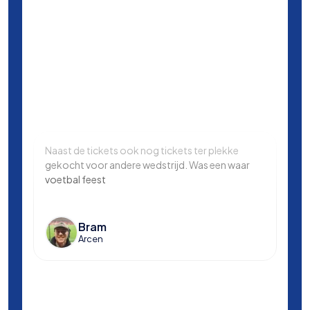
Naast de tickets ook nog tickets ter plekke
Same
gekocht voor andere wedstrijd. Was een waar
in L
voetbal feest
Manc
en k
voet
Bram
Arcen