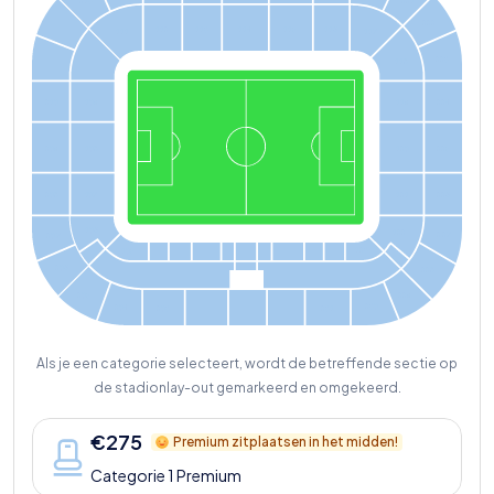
221
213
222
112
113
114
115
116
111
117
223
118
210
109
119
2
2
4
209
108
120
225
121
208
1
0
7
226
106
122
2
2
7
2
0
7
123
105
206
228
205
229
230
204
203
231
Als je een categorie selecteert, wordt de betreffende sectie op
de stadionlay-out gemarkeerd en omgekeerd.
€
275
Premium zitplaatsen in het midden!
Categorie 1 Premium