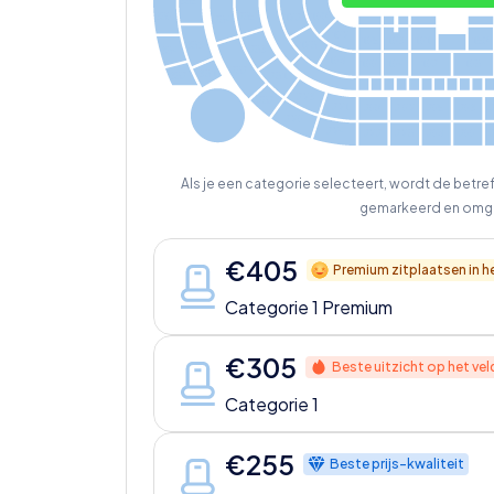
305
205
169
306
1
7
2
204
1
6
7
163
165
161
159
303
1
7
0
203
304
168
166
164
162
160
202
3
0
1
302
2
0
1
2
73
202
2
71
269
2
6
7
265
263
2
7
6
2
7
4
27
2
2
7
0
268
266
Als je een categorie selecteert, wordt de betr
gemarkeerd en omg
€
405
Premium zitplaatsen in h
Categorie 1 Premium
€
305
Beste uitzicht op het vel
Categorie 1
€
255
Beste prijs-kwaliteit