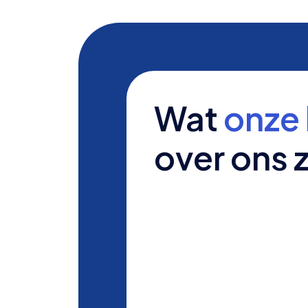
Wat
onze 
over ons 