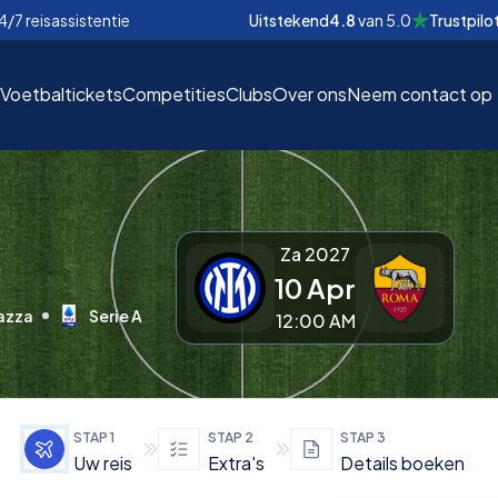
4/7 reisassistentie
Uitstekend
4.8
van
5.0
Trustpilo
Voetbaltickets
Competities
Clubs
Over ons
Neem contact op
Za 2027
10 Apr
EUR
EUR
azza
Serie A
12:00 AM
nd
nd
€
€
STAP
1
STAP
2
STAP
3
Uw reis
Extra's
Details boeken