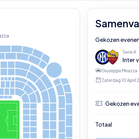
Samenvat
azza
Gekozen evene
334
336
338
Serie A
340
1
333
335
Inter
v
342
3
3
7
232
234
339
236
Giuseppe Meazza
238
231
233
235
2
3
7
Zaterdag 10 April 
S
K
Y
2
40
3
4
4
343
G
H
I
S
J
0
1
239
K
Y
346
J02
345
T
V
Z
K
0
1
2
42
S
2
4
1
J03
K
348
K
02
Y
Gekozen ev
3
4
7
1
3
7
138
2
43
2
4
4
350
139
140
349
2
45
2
46
1
4
1
142
352
N
Totaal
143
1
4
4
2
4
7
2
48
3
5
1
Be
145
146
354
2
49
250
1
4
7
148