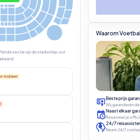
353
356
149
150
2
5
1
252
1
5
1
157
155
355
152
358
253
154
158
156
357
254
360
255
256
257
261
259
Waarom Voetbal
258
260
264
262
effende sectie op de stadionlay-out
ekeerd.
et midden!
Beste prijs garan
d
Wij garanderen de
Naast elkaar gar
Reserveer je offic
24/7 reisassiste
Neem 24/7 contac