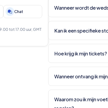
een oneven aantal personen b
Wanneer wordt de weds
nemen. Wij kunnen direct vertel
Chat
elkaar kunnen plaatsen.
De definitieve datum kan vari
toernooien. Voor meer inform
9.00 tot 17.00 uur, GMT
Kan ik een specifieke st
onze website.
Bij Internazionale is dit niet 
krijgen toegewezen en daar de
Hoe krijg ik mijn tickets?
Je krijgt een E-ticket, die je 
Wanneer ontvang ik mijn
Minimaal 5 dagen voor de weds
ticketinformatie.
Waarom zou ik mijn voet