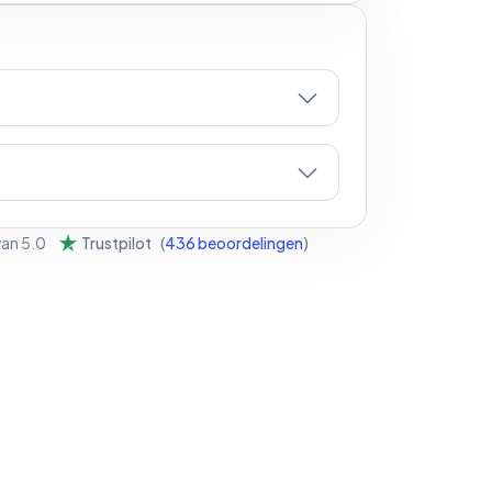
van
5.0
Trustpilot
(
436
beoordelingen
)