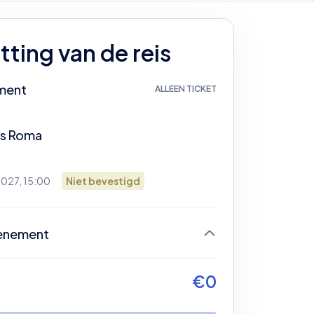
ting van de reis
ment
ALLEEN TICKET
s
Roma
2027, 15:00
Niet bevestigd
enement
og geen ticket geselecteerd
€
0
gin door je ticket te selecteren