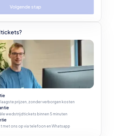
Volgende stap
tickets?
tie
 laagste prijzen, zonder verborgen kosten
antie
iële wedstrijdtickets binnen 5 minuten
ntie
t met ons op via telefoon en Whatsapp