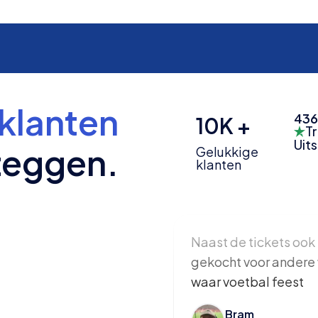
klanten
436
10K +
Tr
Uit
zeggen.
Gelukkige
klanten
Naast de tickets ook 
gekocht voor andere 
waar voetbal feest
Bram