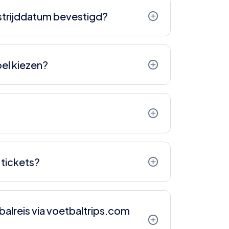
oekt raden wij aan even contact op te
trijddatum bevestigd?
len of we jullie ook in grotere groepen bij
ëren vanwege televisierechten en
atie over de datumbepaling, raadpleeg
oel kiezen?
mogelijk, omdat we een vast aantal stoelen
 optimale indeling voor maken.
uitprint en meeneemt naar het stadion.
 tickets?
trijd ontvang je een e-mail met
balreis via voetbaltrips.com