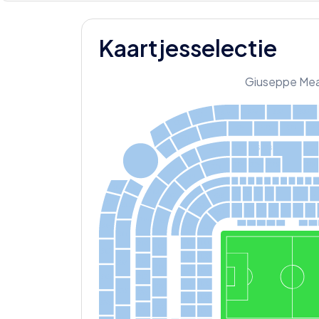
Kaartjesselectie
Giuseppe Me
328
330
332
326
3
2
4
322
325
3
2
7
329
33
323
320
321
319
2
2
4
226
228
230
222
220
223
225
2
2
7
229
221
220
219
Y
K
S
318
315
Y
218
A
B
C
D
F
K
X
03
217
S
316
313
X
02
L
M
N
O
P
R
S
Y
02
Y
216
K
215
X
0
1
314
Y
0
1
S
311
112
111
214
213
312
110
109
212
309
211
108
1
0
7
210
310
106
105
209
3
0
7
208
104
103
308
2
0
7
206
102
1
0
1