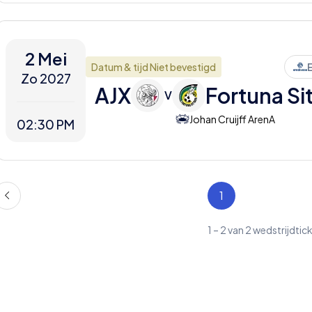
2 Mei
Datum & tijd Niet bevestigd
E
Zo 2027
AJX
Fortuna Si
V
Johan Cruijff ArenA
02:30 PM
1
1
–
2
van
2
wedstrijdtic