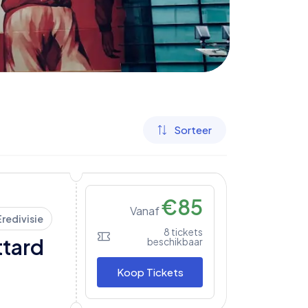
Sorteer
€
85
Vanaf
Eredivisie
8
tickets
ttard
beschikbaar
Koop Tickets