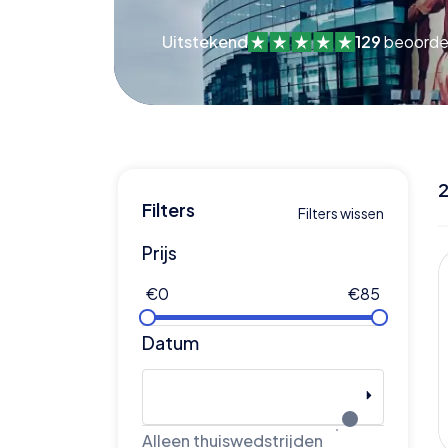
Uitstekend
129
beoorde
Filters
Filters wissen
Prijs
€
0
€
85
Datum
Alleen thuiswedstrijden