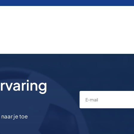
rvaring
 naar je toe