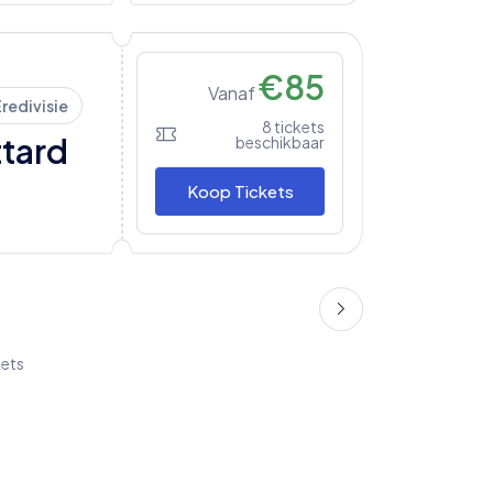
€
85
Vanaf
redivisie
8
tickets
ttard
beschikbaar
Koop Tickets
kets