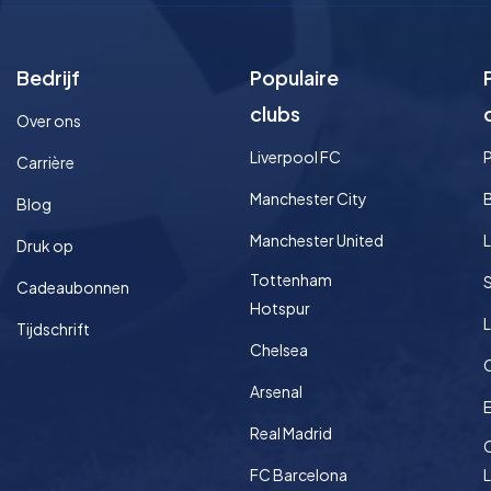
Bedrijf
Populaire
clubs
Over ons
Liverpool FC
Carrière
Manchester City
Blog
Manchester United
L
Druk op
Tottenham
S
Cadeaubonnen
Hotspur
L
Tijdschrift
Chelsea
Arsenal
Real Madrid
FC Barcelona