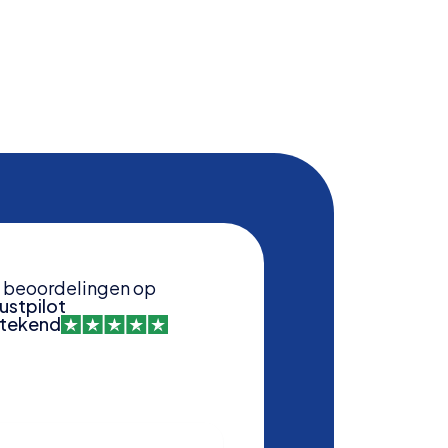
beoordelingen op
ustpilot
stekend