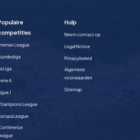
Populaire
Hulp
competities
Neem contact op
Premier League
Legal Notice
Bundesliga
Privacybeleid
a Liga
Algemene
voorwaarden
erie A
Sitemap
igue 1
Champions League
Europa League
Conference
League