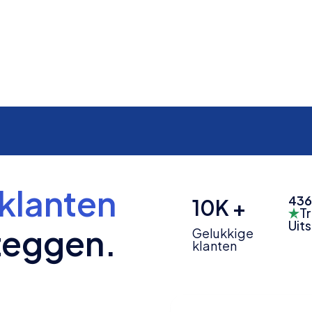
klanten
436
10K +
Tr
Uit
zeggen.
Gelukkige
klanten