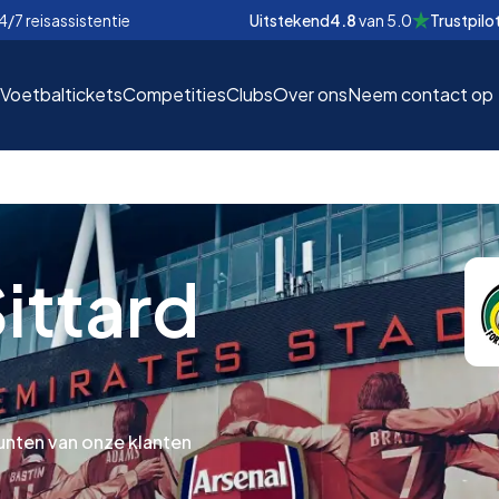
4/7 reisassistentie
Uitstekend
4.8
van
5.0
Trustpilo
Voetbaltickets
Competities
Clubs
Over ons
Neem contact op
ittard
EUR
EUR
nd
nd
€
€
unten van onze klanten