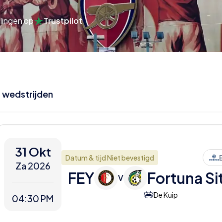
lingen op
Trustpilot
2
wedstrijden
31 Okt
Datum & tijd Niet bevestigd
Za 2026
FEY
Fortuna Si
V
De Kuip
04:30 PM