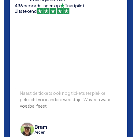
436
beoordelingen op
Trustpilot
Uitstekend
Naast de tickets ook nog tickets ter plekke
Same
gekocht voor andere wedstrijd. Was een waar
in L
voetbal feest
Manc
en k
voet
Bram
Arcen