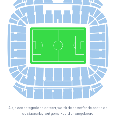
S
4
1
S33
S29
S05
S30
S31
S03
S04
S
0
1
S02
S32
S28
S06
S
0
7
S
2
7
S08
S26
S09
S25
S
2
4
S
10
S23
S
11
S22
S
12
S
16
S
17
S
18
S
14
S
19
S20
S
15
S
13
S21
S50
S
42
S
43
S
49
S
4
4
S
45
S
46
S
4
7
S
48
Als je een categorie selecteert, wordt de betreffende sectie op
de stadionlay-out gemarkeerd en omgekeerd.