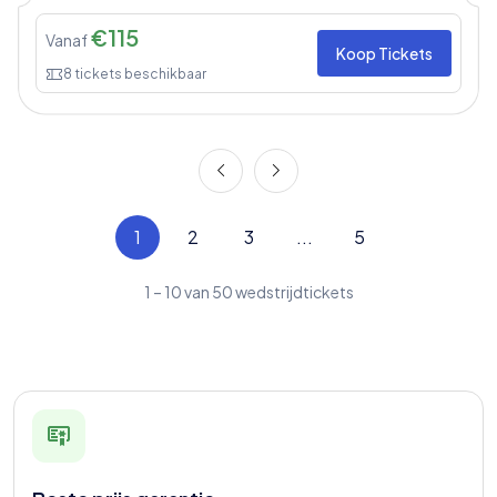
€
115
Vanaf
Koop Tickets
8
tickets beschikbaar
1
2
3
...
5
1
–
10
van
50
wedstrijdtickets