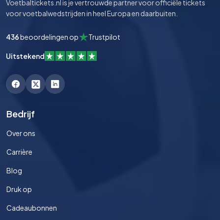
Voetbaltickets.nl is je vertrouwde partner voor officiële tickets
voor voetbalwedstrijden in heel Europa en daarbuiten.
436
beoordelingen op
Trustpilot
Uitstekend
Bedrijf
Over ons
Carrière
Blog
Druk op
Cadeaubonnen