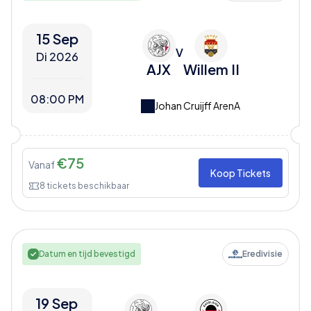
15 Sep
V
Di 2026
AJX
Willem II
08:00 PM
Johan Cruijff ArenA
€
75
Vanaf
Koop Tickets
8
tickets beschikbaar
Datum en tijd bevestigd
Eredivisie
19 Sep