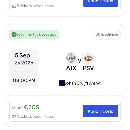
Koop Tickets
8
tickets beschikbaar
Datum en tijd bevestigd
Eredivisie
5 Sep
V
Za 2026
AJX
PSV
08:00 PM
Johan Cruijff ArenA
€
205
Vanaf
Koop Tickets
8
tickets beschikbaar