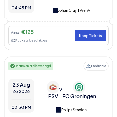
04:45 PM
Johan Cruijff ArenA
€
125
Vanaf
Koop Tickets
9
tickets beschikbaar
Datum en tijd bevestigd
Eredivisie
23 Aug
V
Zo 2026
PSV
FC Groningen
02:30 PM
Philips Stadion