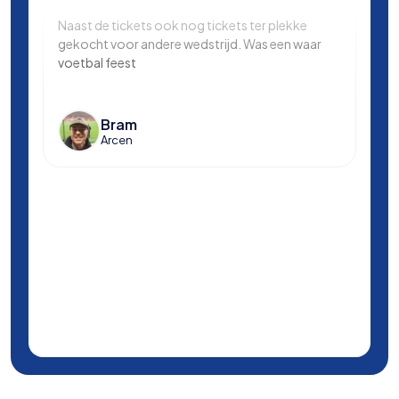
Naast de tickets ook nog tickets ter plekke
Same
gekocht voor andere wedstrijd. Was een waar
in L
voetbal feest
Manc
en k
voet
Bram
Arcen