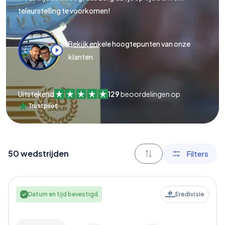
teleurstelling te voorkomen!
Bekijk enkele hoogtepunten van onze
klanten
Uitstekend
129
beoordelingen op
Trustpilot
50
wedstrijden
Filters
Datum en tijd bevestigd
Eredivisie