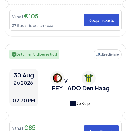
€
105
Vanaf
Koop Tickets
8
tickets beschikbaar
Datum en tijd bevestigd
Eredivisie
30 Aug
V
Zo 2026
FEY
ADO Den Haag
02:30 PM
De Kuip
€
85
Vanaf