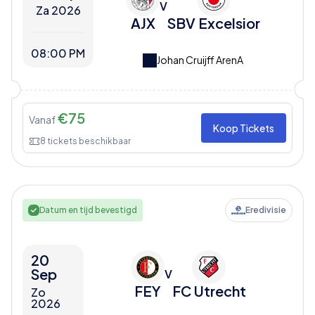
V
Za 2026
AJX
SBV Excelsior
08:00 PM
Johan Cruijff ArenA
€
75
Vanaf
Koop Tickets
8
tickets beschikbaar
Datum en tijd bevestigd
Eredivisie
20
Sep
V
FEY
FC Utrecht
Zo
2026