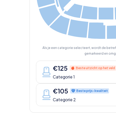
32
30
35
28
33
31
29
2
Als je een categorie selecteert, wordt de betr
gemarkeerd en omg
€
125
Beste uitzicht op het veld
Categorie 1
€
105
Beste prijs-kwaliteit
Categorie 2