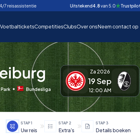
4/7 reisassistentie
Uitstekend
4.8
van
5.0
Trustpilo
Voetbaltickets
Competities
Clubs
Over ons
Neem contact op
reiburg
Za 2026
19 Sep
EUR
EUR
 Park
Bundesliga
12:00 AM
nd
nd
€
€
STAP
1
STAP
2
STAP
3
Uw reis
Extra's
Details boeken