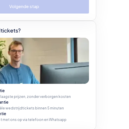
Volgende stap
tickets?
tie
 laagste prijzen, zonder verborgen kosten
antie
iële wedstrijdtickets binnen 5 minuten
ntie
t met ons op via telefoon en Whatsapp