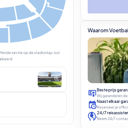
20
2
4
26
21
23
Waarom Voetbal
25
7
effende sectie op de stadionlay-out
ekeerd.
Beste prijs garan
Wij garanderen de
Naast elkaar gar
Reserveer je offic
24/7 reisassiste
Neem 24/7 contac