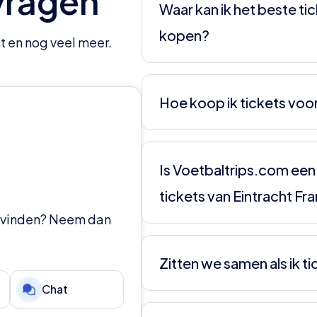
vragen
Waar kan ik het beste ti
kopen?
t en nog veel meer.
Wij raden aan om je tickets vi
ons ben je zeker van echte ticke
Hoe koop ik tickets voor
zijn altijd concurrerend.
Het is het gemakkelijkst om je
voor een betrouwbare Nederla
Is Voetbaltrips.com ee
Voetbaltrips.com. Andere inte
tickets van Eintracht Fr
zijn. Direct via Eintracht Frank
Duitse fans.
et vinden? Neem dan
Zeker weten. Voetbaltrips.com
reisarrangementen. We bieden a
Zitten we samen als ik t
verbonden met GGTO.
Chat
Ja, we zorgen dat je minimaal m