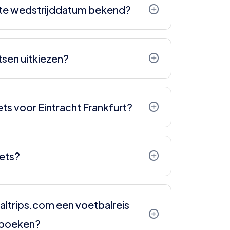
 contact met ons op te nemen over de
te wedstrijddatum bekend?
V-uitzendingen of bekertoernooien.
ele wedstrijddata.
atsen uitkiezen?
iet mogelijk. We krijgen een vast aantal
op basis van wat er beschikbaar is.
ets voor Eintracht Frankfurt?
 dat je uitprint en meeneemt.
kets?
ch mailen we je de ticketgegevens. Vaak
s al downloaden.
altrips.com een voetbalreis
t boeken?