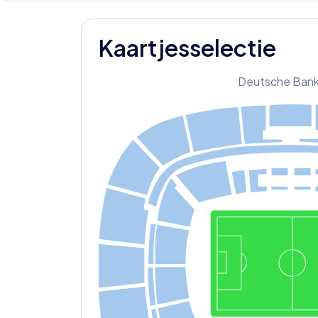
Kaartjesselectie
Deutsche Bank
5
3
1
43
42
42
4
1
40
39
38
3
7
36