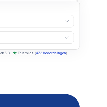
van
5.0
Trustpilot
(
436
beoordelingen
)