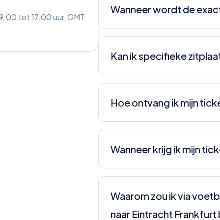
oneven aantal is het goed om
Wanneer wordt de exac
zitplaatsen.
9.00 tot 17.00 uur, GMT
De datum kan wijzigen door T
Raadpleeg onze site voor actu
Kan ik specifieke zitpla
Bij Eintracht Frankfurt is dat n
zitplaatsen en delen deze toe 
Hoe ontvang ik mijn tick
Je krijgt van ons een e-ticket,
Wanneer krijg ik mijn tic
Uiterlijk 5 dagen voor de mat
kun je vanuit die mail je ticket
Waarom zou ik via voetb
naar Eintracht Frankfur