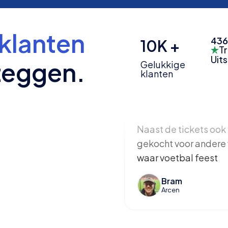
klanten
436
10K +
Tr
Uit
zeggen.
Gelukkige
klanten
Naast de tickets ook 
gekocht voor andere 
waar voetbal feest
Bram
Arcen