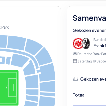
Samenvat
 Park
Gekozen evene
Bundesl
7
9
Frankf
11
Deutsche Bank Pa
13
14
Zaterdag 19 Sept
14
15
Gekozen ev
16
17
18
N
Totaal
18
Be
19