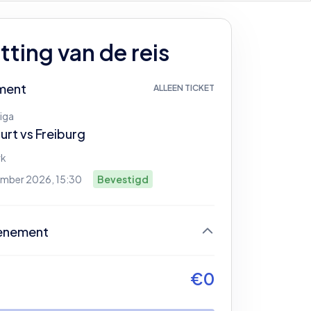
ting van de reis
ment
ALLEEN TICKET
iga
urt
vs
Freiburg
rk
ember 2026, 15:30
Bevestigd
enement
og geen ticket geselecteerd
€
0
gin door je ticket te selecteren