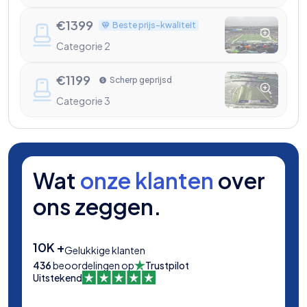
€
1399
Beste prijs-kwaliteit
Categorie 2
€
1199
Scherp geprijsd
Categorie 3
Wat
onze klanten
over
ons zeggen.
10K +
Gelukkige klanten
436
beoordelingen op
Trustpilot
Uitstekend