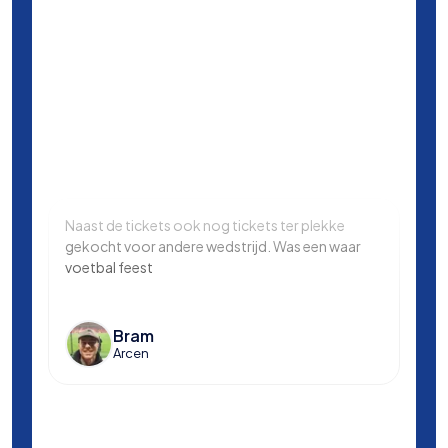
Naast de tickets ook nog tickets ter plekke
Same
gekocht voor andere wedstrijd. Was een waar
in L
voetbal feest
Manc
en k
voet
Bram
Arcen