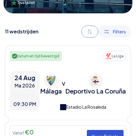
Trustpilot
11
wedstrijden
Filters
Datum en tijd bevestigd
La Liga
24 Aug
V
Ma 2026
Málaga
Deportivo La Coruña
09:30 PM
Estadio La Rosaleda
€
0
Vanaf