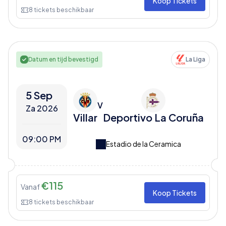
Koop Tickets
8
tickets beschikbaar
Datum en tijd bevestigd
La Liga
5 Sep
V
Za 2026
Villar
Deportivo La Coruña
09:00 PM
Estadio de la Ceramica
€
115
Vanaf
Koop Tickets
8
tickets beschikbaar