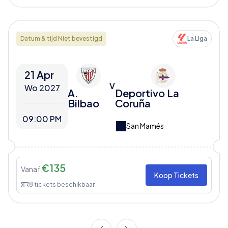
Datum & tijd Niet bevestigd
La Liga
21 Apr
V
Wo 2027
A.
Deportivo La
Bilbao
Coruña
09:00 PM
San Mamés
€
135
Vanaf
Koop Tickets
8
tickets beschikbaar