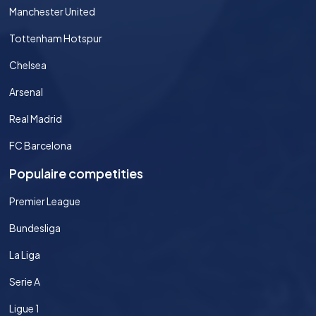
Manchester United
Tottenham Hotspur
Chelsea
Arsenal
Real Madrid
FC Barcelona
Populaire competities
Premier League
Bundesliga
La Liga
Serie A
Ligue 1