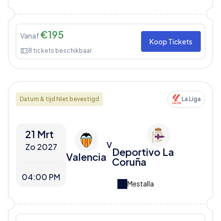
€
195
Vanaf
Koop Tickets
8
tickets beschikbaar
Datum & tijd Niet bevestigd
La Liga
21 Mrt
V
Zo 2027
Deportivo La
Valencia
Coruña
04:00 PM
Mestalla