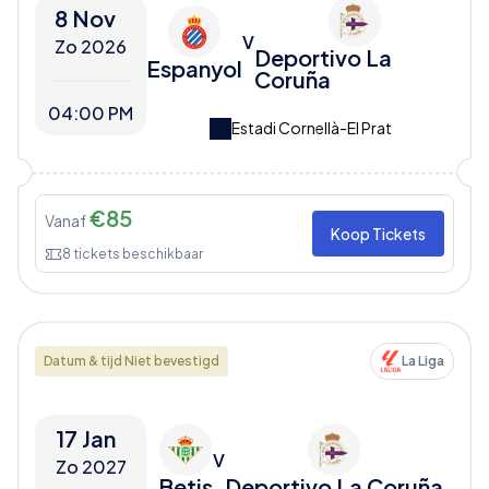
8 Nov
V
Zo 2026
Deportivo La
Espanyol
Coruña
04:00 PM
Estadi Cornellà-El Prat
€
85
Vanaf
Koop Tickets
8
tickets beschikbaar
Datum & tijd Niet bevestigd
La Liga
17 Jan
V
Zo 2027
Betis
Deportivo La Coruña