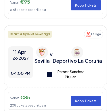
€
95
Vanaf
Koop Tickets
8
tickets beschikbaar
Datum & tijd Niet bevestigd
La Liga
11 Apr
V
Zo 2027
Sevilla
Deportivo La Coruña
Ramon Sanchez
04:00 PM
Pizjuan
€
85
Vanaf
Koop Tickets
8
tickets beschikbaar