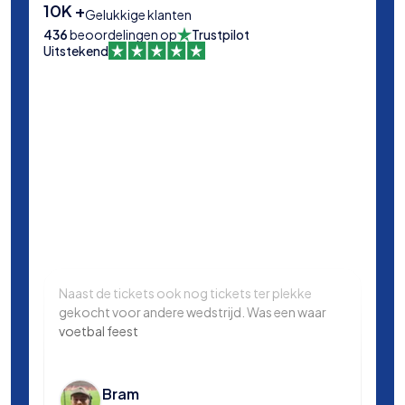
10K +
Gelukkige klanten
436
beoordelingen op
Trustpilot
Uitstekend
Naast de tickets ook nog tickets ter plekke
Same
gekocht voor andere wedstrijd. Was een waar
in L
voetbal feest
Manc
en k
voet
Bram