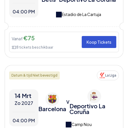
04:00 PM
Estadio de La Cartuja
€
75
Vanaf
Koop Tickets
8
tickets beschikbaar
Datum & tijd Niet bevestigd
La Liga
14 Mrt
V
Zo 2027
Deportivo La
Barcelona
Coruña
04:00 PM
Camp Nou