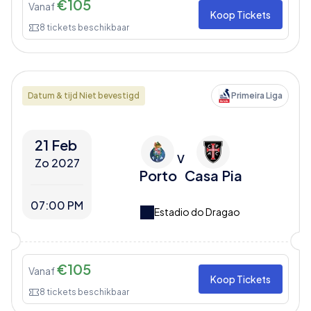
€
105
Vanaf
Koop Tickets
8
tickets beschikbaar
Datum & tijd Niet bevestigd
Primeira Liga
21 Feb
V
Zo 2027
Porto
Casa Pia
07:00 PM
Estadio do Dragao
€
105
Vanaf
Koop Tickets
8
tickets beschikbaar