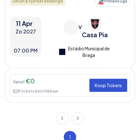
Datum & tijd Niet bevestigd
Primeira Liga
11 Apr
V
Zo 2027
Casa Pia
Estádio Municipal de
07:00 PM
Braga
€
0
Vanaf
Koop Tickets
8
tickets beschikbaar
1