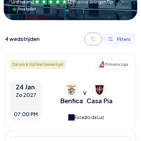
Uitstekend
129
beoordelingen op
Trustpilot
4
wedstrijden
Filters
Datum & tijd Niet bevestigd
Primeira Liga
24 Jan
V
Zo 2027
Benfica
Casa Pia
07:00 PM
Estadio da Luz