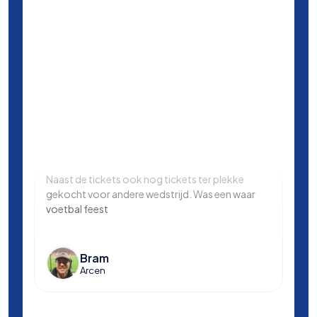
Naast de tickets ook nog tickets ter plekke
Same
gekocht voor andere wedstrijd. Was een waar
in L
voetbal feest
Manc
en k
voet
Bram
Arcen