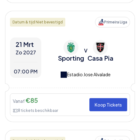
Datum & tijd Niet bevestigd
Primeira Liga
21 Mrt
V
Zo 2027
Sporting
Casa Pia
07:00 PM
Estadio Jose Alvalade
€
85
Vanaf
Koop Tickets
8
tickets beschikbaar