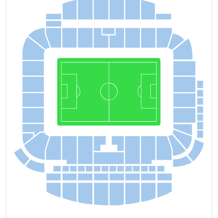
E
3B
E
3C
E
3D
E
3E
E
3F
E
3G
E3
A
E
3H
E2
A
E
1DH
N1I
E
1
A
E
1B
E
1C
E
1F
E
1G
E
1H
S
1
A
E
1D
E
1E
N1H
S
1B
N1G
S
1C
N1F
21
S
1D
20
N1E
S
1E
19
18
S
1F
N1D
17
16
N1C
S
1G
15
N1B
S
1H
W
1F
W
1D
N1
A
S2H
S
1I
W
1I
W
1H
W
1G
W
1C
W
1B
W
1
A
N2B
W
1DH
S2I
N2
A
14
13
12
11
10
9
8
7
6
5
4
3
2
1
W
2C
W
2B
W
2
A
W
2I
W
2H
W
2G
W
2F
W
2D
W
3I
W
3
A
W
3H
W
3B
W
3G
W
3C
W
3F
W
3D