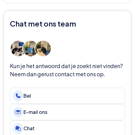
accommodatie. Met ons reis je zorgeloos.
In de regel verkopen we primair thuisvak tickets en
bieden we meestal geen uitvak tickets aan. Het
Chat met ons team
dragen van de kleuren van het bezoekende team in
het thuisvak is over het algemeen ook niet
toegestaan.
Kun je het antwoord dat je zoekt niet vinden?
Neem dan gerust contact met ons op.
Bel
E-mail ons
Chat