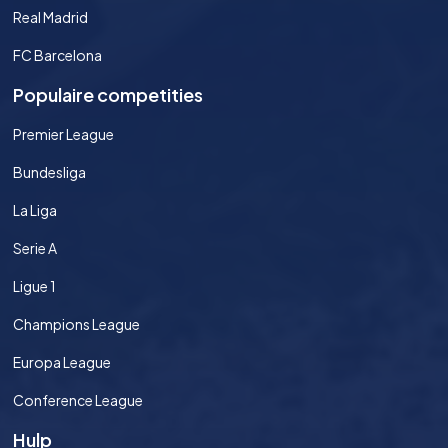
Real Madrid
FC Barcelona
Populaire competities
Premier League
Bundesliga
La Liga
Serie A
Ligue 1
Champions League
Europa League
Conference League
Hulp