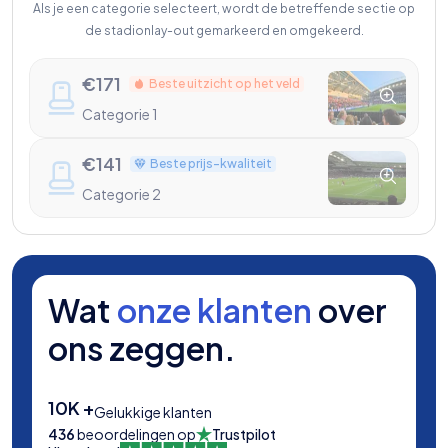
Als je een categorie selecteert, wordt de betreffende sectie op
de stadionlay-out gemarkeerd en omgekeerd.
€
171
Beste uitzicht op het veld
Categorie 1
€
141
Beste prijs-kwaliteit
Categorie 2
Wat
onze klanten
over
ons zeggen.
10K +
Gelukkige klanten
436
beoordelingen op
Trustpilot