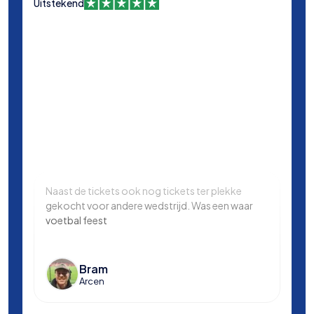
Uitstekend
Naast de tickets ook nog tickets ter plekke
Same
gekocht voor andere wedstrijd. Was een waar
in L
voetbal feest
Manc
en k
voet
Bram
Arcen