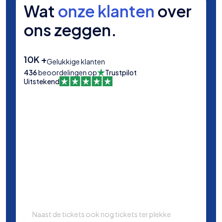
Wat
onze klanten
over
ons zeggen.
10K +
Gelukkige klanten
436
beoordelingen op
Trustpilot
Uitstekend
Naast de tickets ook nog tickets ter plekke
Same