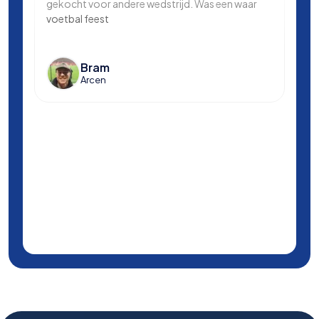
gekocht voor andere wedstrijd. Was een waar
in L
voetbal feest
Manc
en k
voet
Bram
Arcen