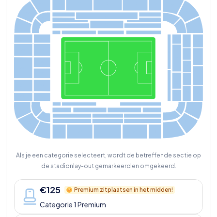
33
34
32
31
30
3
7
68
6
7
38
22
25
2
7
35
65
2
4
21
26
23
20
66
64
36
39
4
2
1
3
63
10
80
7
8
7
4
11
81
9
73
7
7
62
12
7
2
82
13
7
6
71
61
8
14
83
7
0
75
60
84
15
5
6
7
56
85
8
7
59
43
40
4
1
42
4
4
55
46
45
86
4
7
49
48
58
88
57
89
52
54
53
50
5
1
Als je een categorie selecteert, wordt de betreffende sectie op
de stadionlay-out gemarkeerd en omgekeerd.
€
125
Premium zitplaatsen in het midden!
Categorie 1 Premium