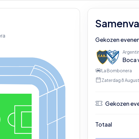
Samenvat
ra
Gekozen evene
Argentin
Boca
La Bombonera
Zaterdag 8 August
Gekozen ev
N
Totaal
Be