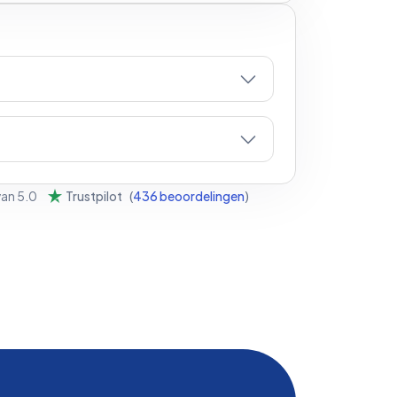
van
5.0
Trustpilot
(
436
beoordelingen
)