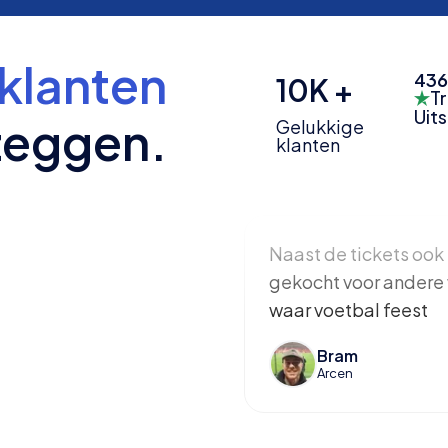
klanten
436
10K +
Tr
Uit
zeggen.
Gelukkige
klanten
Naast de tickets ook 
gekocht voor andere 
waar voetbal feest
Bram
Arcen