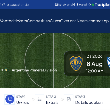
4/7 reisassistentie
Uitstekend
4.8
van
5.0
Trustpilo
Voetbaltickets
Competities
Clubs
Over ons
Neem contact op
Za 2026
8 Aug
EUR
EUR
Argentine Primera División
12:00 AM
nd
nd
€
€
STAP
1
STAP
2
STAP
3
Uw reis
Extra's
Details boeken