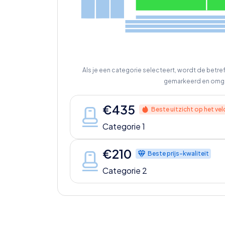
Als je een categorie selecteert, wordt de betr
gemarkeerd en omg
€
435
Beste uitzicht op het vel
Categorie 1
€
210
Beste prijs-kwaliteit
Categorie 2