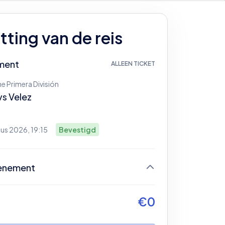
ting van de reis
ment
ALLEEN TICKET
e Primera División
vs
Velez
us 2026, 19:15
Bevestigd
enement
og geen ticket geselecteerd
€
0
gin door je ticket te selecteren