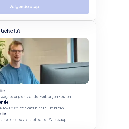
Volgende stap
tickets?
tie
 laagste prijzen, zonder verborgen kosten
antie
iële wedstrijdtickets binnen 5 minuten
ntie
t met ons op via telefoon en Whatsapp