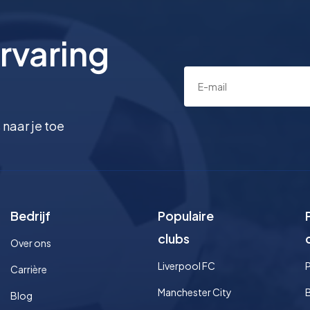
rvaring
 naar je toe
Bedrijf
Populaire
clubs
Over ons
Liverpool FC
Carrière
Manchester City
Blog