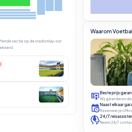
Waarom Voetbal
effende sectie op de stadionlay-out
ekeerd.
d
Beste prijs garan
Wij garanderen de
Naast elkaar gar
Reserveer je offic
24/7 reisassiste
Neem 24/7 contac