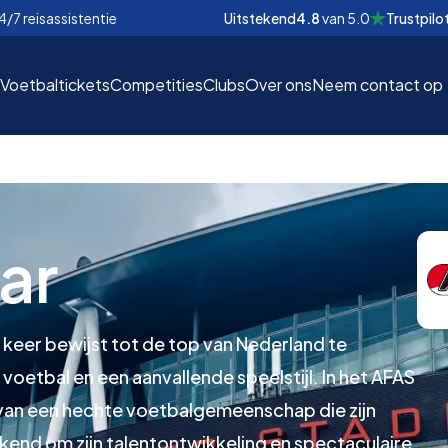
4/7 reisassistentie
Uitstekend
4.8
van
5.0
Trustpilo
Voetbaltickets
Competities
Clubs
Over ons
Neem contact op
ar
EUR
EUR
nd
nd
€
€
p keer bewijst tot de top van Nederland te
oetbal en een aanvallende speelstijl. In het AFAS
r van een hechte voetbalgemeenschap die zijn
kend om zijn talentontwikkeling en spectaculaire