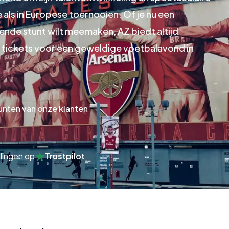
e als in Europese toernooien. Of je nu een
nde stunt wilt meemaken, AZ biedt altijd
je tickets voor een geweldige voetbalavond in
unten van onze klanten
lingen op
Trustpilot