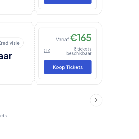
€
165
Vanaf
Eredivisie
8
tickets
aar
beschikbaar
Koop Tickets
kets