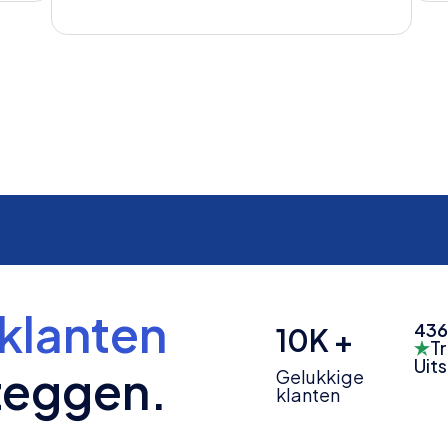
klanten
436
10K +
Tr
Uit
zeggen.
Gelukkige
klanten