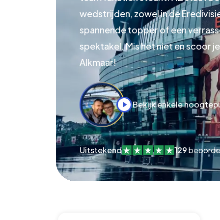
wedstrijden, zowel in de Eredivisi
spannende topper of een verrasse
spektakel. Mis het niet en scoor 
Alkmaar!
Bekijk enkele hoogtep
Uitstekend
129
beoorde