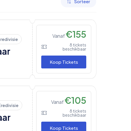
Sorteer
€
155
Vanaf
redivisie
8
tickets
aar
beschikbaar
Koop Tickets
€
105
Vanaf
Eredivisie
8
tickets
aar
beschikbaar
Koop Tickets