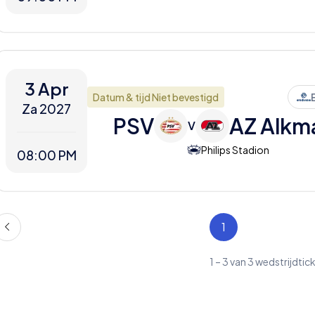
3 Apr
Datum & tijd Niet bevestigd
Za 2027
PSV
AZ Alkm
V
Philips Stadion
08:00 PM
1
1
–
3
van
3
wedstrijdtic