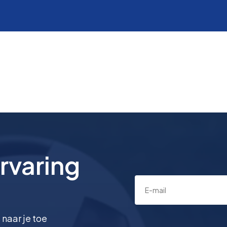
rvaring
 naar je toe