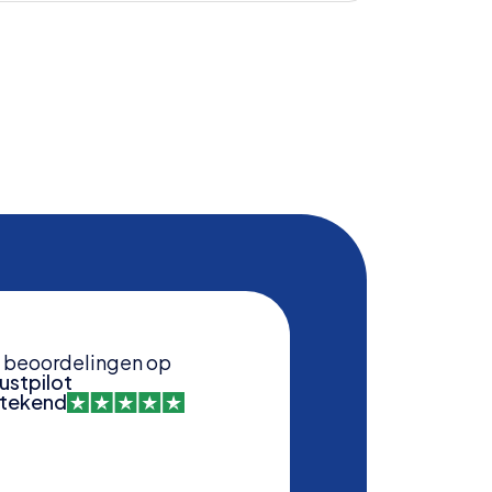
beoordelingen op
ustpilot
stekend