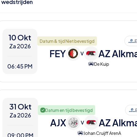
3
wedstrijden
10 Okt
Datum & tijd Niet bevestigd
E
Za 2026
FEY
AZ Alkm
V
De Kuip
06:45 PM
31 Okt
Datum en tijd bevestigd
Za 2026
AJX
AZ Alkm
V
Johan Cruijff ArenA
09:00 PM