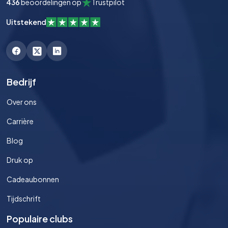
436
beoordelingen op
Trustpilot
Uitstekend
Bedrijf
Over ons
Carrière
Blog
Druk op
Cadeaubonnen
Tijdschrift
Populaire clubs