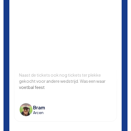
Naast de tickets ook nog tickets ter plekke
Same
gekocht voor andere wedstrijd. Was een waar
in L
voetbal feest
Manc
en k
voet
Bram
Arcen