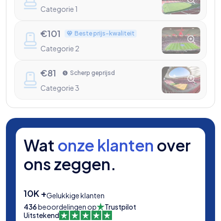
Categorie 1
€
101
Beste prijs-kwaliteit
Categorie 2
€
81
Scherp geprijsd
Categorie 3
Wat
onze klanten
over
ons zeggen.
10K +
Gelukkige klanten
436
beoordelingen op
Trustpilot
Uitstekend