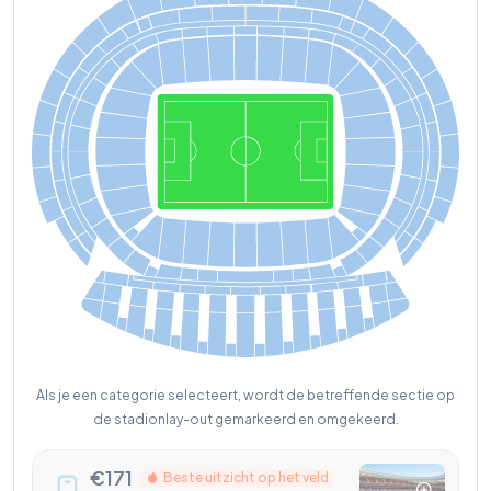
429
423
325
326
3
2
4
3
2
7
422
430
328
323
322
329
   B
330
322
226
2
225
2
7
4
2
2
228
229
223
421
431
321
331
222
230
221
231
332
320
122
121
123
120
1
2
4
420
432
119
125
126
118
232
220
333
319
117
1
2
7
4
19
433
219
233
116
128
334
318
234
218
4
18
434
115
129
317
235
217
335
4
17
114
130
435
236
216
316
336
113
131
4
16
436
2
215
3
7
3
315
3
7
112
132
238
214
4
15
4
3
7
133
111
338
314
4
438
239
213
14
100
110
109
1
0
1
108
102
313
339
1
0
7
103
106
104
105
212
200
4
439
13
1
211
0
2
209
203
202
210
208
204
2
0
7
205
312
206
300
311
3
0
1
302
310
309
303
308
304
305
3
0
7
306
4
12
4
11
4
0
1
400
4
10
402
403
409
408
404
4
0
7
405
406
500
5
12
5
0
1
5
11
5
10
502
5
10
5
0
1
509
503
B
B
508
504
5
0
7
505
509
502
506
B
B
508
503
B
B
5
0
7
504
506
505
B
B
B
B
Als je een categorie selecteert, wordt de betreffende sectie op
de stadionlay-out gemarkeerd en omgekeerd.
€
171
Beste uitzicht op het veld