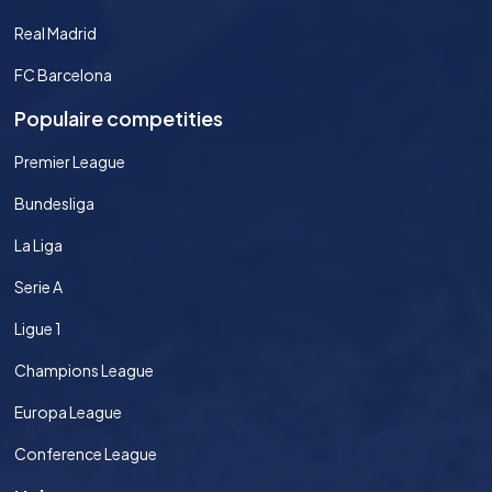
Real Madrid
FC Barcelona
Populaire competities
Premier League
Bundesliga
La Liga
Serie A
Ligue 1
Champions League
Europa League
Conference League