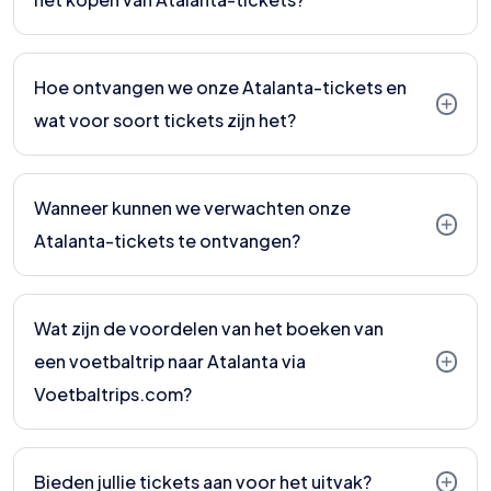
Helaas is het meestal niet mogelijk specifieke
zitplaatsen te selecteren. De toegewezen stoelen
Hoe ontvangen we onze Atalanta-tickets en
zijn gebaseerd op beschikbaarheid.
wat voor soort tickets zijn het?
Je ontvangt digitale E-tickets die je zelf kunt
afdrukken en meenemen naar het stadion.
Wanneer kunnen we verwachten onze
Atalanta-tickets te ontvangen?
Uiterlijk 5 dagen voor de wedstrijd ontvang je een e-
mail van Voetbaltrips.com met alle benodigde
Wat zijn de voordelen van het boeken van
ticketinformatie. In de meeste gevallen kun je de
een voetbaltrip naar Atalanta via
tickets direct downloaden vanuit deze e-mail.
Voetbaltrips.com?
Door bij hen te boeken, ben je verzekerd van een
zorgeloze reiservaring. Je hoeft je geen zorgen te
Bieden jullie tickets aan voor het uitvak?