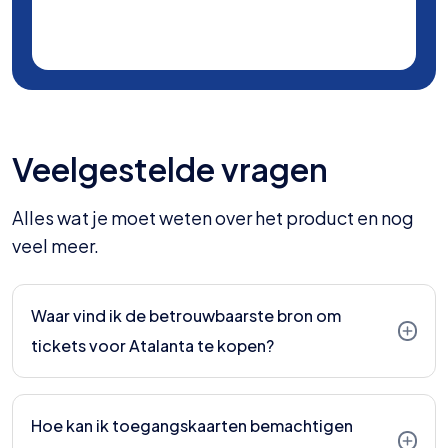
Veelgestelde vragen
Alles wat je moet weten over het product en nog
veel meer.
Waar vind ik de betrouwbaarste bron om
tickets voor Atalanta te kopen?
Het wordt sterk aanbevolen om je tickets voor
Atalanta te verkrijgen via een gerenommeerde
Hoe kan ik toegangskaarten bemachtigen
Nederlandse ticketleverancier. Hiermee ben je