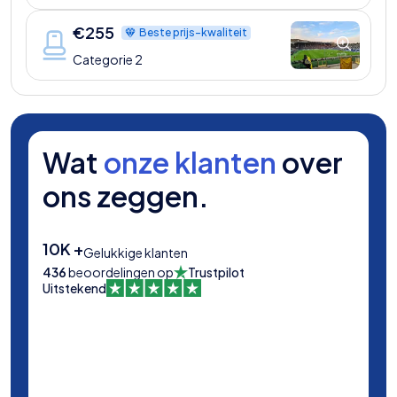
€
255
Beste prijs-kwaliteit
Categorie 2
Wat
onze klanten
over
ons zeggen.
10K +
Gelukkige klanten
436
beoordelingen op
Trustpilot
Uitstekend