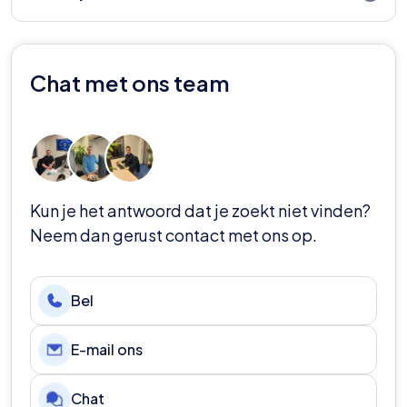
maken over wedstrijdschema's of logistieke
problemen met accommodaties. Met
Voetbaltrips.com verkoopt hoofdzakelijk tickets voor
Voetbaltrips.com kun je zonder stress van de
het thuisvak. Tenzij anders vermeld, bieden ze geen
wedstrijd genieten.
Chat met ons team
tickets aan voor het uitvak. Het dragen van de kleuren
van het bezoekende team in het thuisvak is doorgaans
ook niet toegestaan.
Kun je het antwoord dat je zoekt niet vinden?
Neem dan gerust contact met ons op.
Bel
E-mail ons
Chat