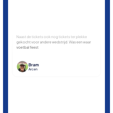
Naast de tickets ook nog tickets ter plekke
Same
gekocht voor andere wedstrijd. Was een waar
in L
voetbal feest
Manc
en k
voet
Bram
Arcen