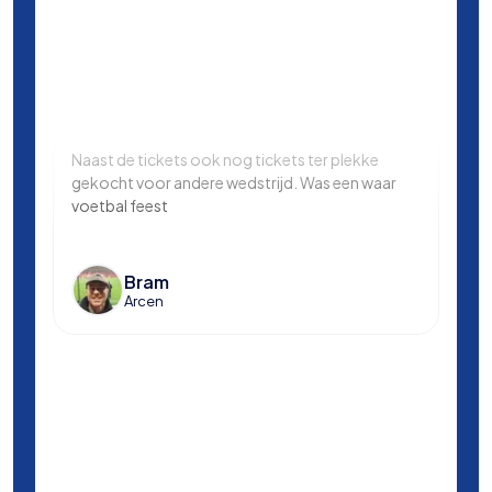
Naast de tickets ook nog tickets ter plekke
Same
gekocht voor andere wedstrijd. Was een waar
in L
voetbal feest
Manc
en k
voet
Bram
Arcen