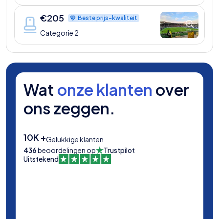
€
205
Beste prijs-kwaliteit
Categorie 2
Wat
onze klanten
over
ons zeggen.
10K +
Gelukkige klanten
436
beoordelingen op
Trustpilot
Uitstekend