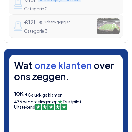
Categorie 2
€
121
Scherp geprijsd
Categorie 3
Wat
onze klanten
over
ons zeggen.
10K +
Gelukkige klanten
436
beoordelingen op
Trustpilot
Uitstekend