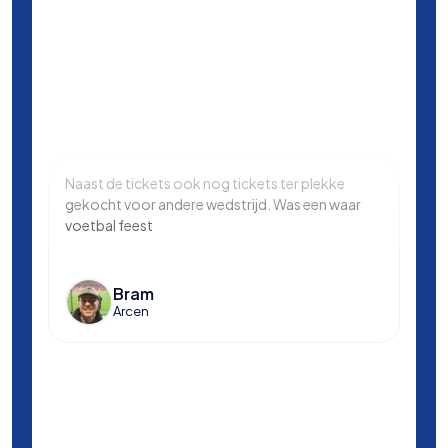
Naast de tickets ook nog tickets ter plekke
Same
gekocht voor andere wedstrijd. Was een waar
in L
voetbal feest
Manc
en k
voet
Bram
Arcen