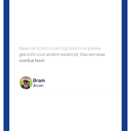
Naast de tickets ook nog tickets ter plekke
Same
gekocht voor andere wedstrijd. Was een waar
in L
voetbal feest
Manc
en k
voet
Bram
Arcen