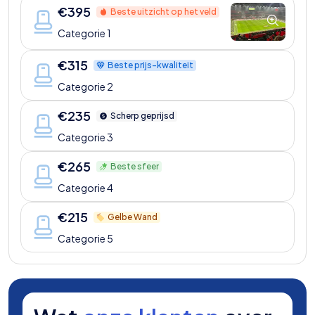
€
395
Beste uitzicht op het veld
Categorie 1
€
315
Beste prijs-kwaliteit
Categorie 2
€
235
Scherp geprijsd
Categorie 3
€
265
Beste sfeer
Categorie 4
€
215
Gelbe Wand
Categorie 5