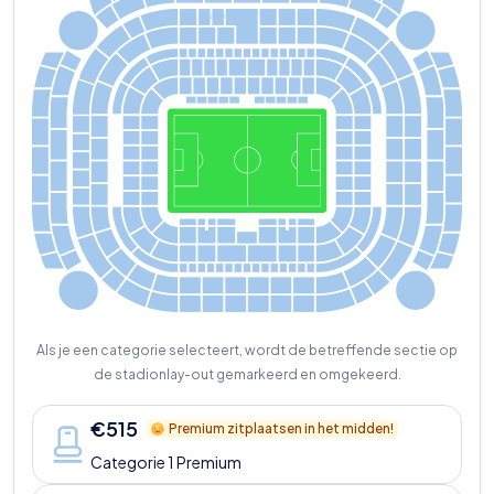
320
342
321
3
3
7
319
2
2
4
226
228
230
232
234
339
222
236
220
238
223
225
2
2
7
229
231
233
221
235
220
219
2
3
7
Y
S
K
K
S
Y
2
40
318
3
4
4
315
343
Y
218
A
B
C
D
F
G
H
I
S
X
03
J
0
1
K
217
239
K
S
Y
316
346
313
J02
X
02
345
L
M
N
O
P
R
S
T
V
Z
Y
02
K
0
1
Y
2
42
216
S
215
2
4
1
K
J03
X
0
1
K
314
348
K
02
Y
0
1
S
Y
311
3
4
7
112
111
1
3
7
138
214
213
2
43
2
4
4
312
350
110
109
139
140
212
309
349
211
2
45
2
46
108
1
0
7
1
4
1
142
210
310
352
106
105
143
1
4
4
209
2
4
7
2
48
3
0
7
3
5
1
208
104
103
145
146
308
354
2
0
7
2
49
250
206
102
1
0
1
1
4
7
148
305
353
356
149
205
169
306
1
7
2
150
204
2
5
1
252
1
5
1
1
6
7
163
157
165
161
159
155
303
355
1
7
0
152
203
304
358
253
168
154
166
164
162
160
158
156
202
3
0
1
357
254
360
302
2
0
1
255
2
73
202
256
257
2
71
269
2
6
7
265
263
261
259
258
2
7
6
260
2
7
4
27
2
2
7
0
268
266
264
262
Als je een categorie selecteert, wordt de betreffende sectie op
de stadionlay-out gemarkeerd en omgekeerd.
€
515
Premium zitplaatsen in het midden!
Categorie 1 Premium