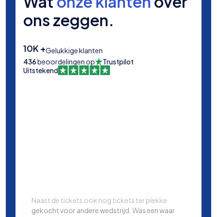
Wat
onze klanten
over
ons zeggen.
10K +
Gelukkige klanten
436
beoordelingen op
Trustpilot
Uitstekend
Naast de tickets ook nog tickets ter plekke
Same
gekocht voor andere wedstrijd. Was een waar
in L