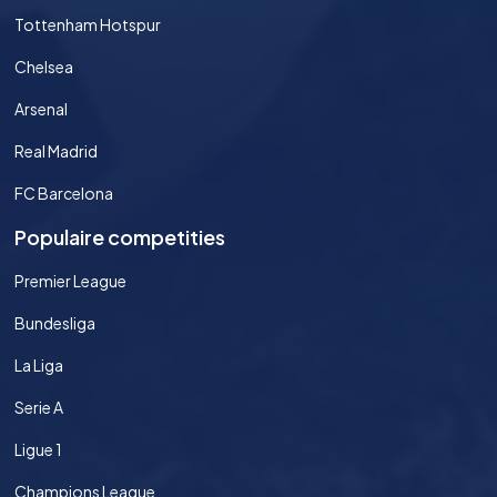
Tottenham Hotspur
Chelsea
Arsenal
Real Madrid
FC Barcelona
Populaire competities
Premier League
Bundesliga
La Liga
Serie A
Ligue 1
Champions League