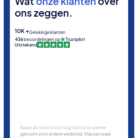
Wat
onze klanten
over
ons zeggen.
10K +
Gelukkige klanten
436
beoordelingen op
Trustpilot
Uitstekend
Naast de tickets ook nog tickets ter plekke
Same
gekocht voor andere wedstrijd. Was een waar
in L