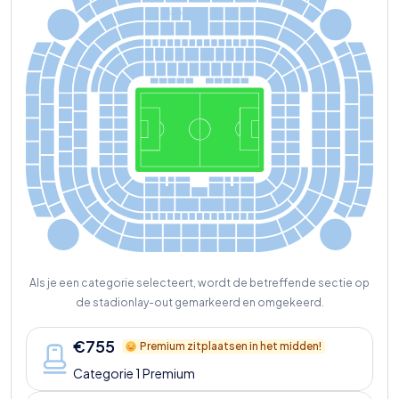
320
342
321
3
3
7
319
2
2
4
226
228
230
232
234
339
222
236
220
238
223
225
2
2
7
229
231
233
221
235
220
219
2
3
7
Y
S
K
K
S
Y
2
40
318
3
4
4
315
343
Y
218
A
B
C
D
F
G
H
I
S
X
03
J
0
1
K
217
239
K
S
Y
316
346
313
J02
X
02
345
L
M
N
O
P
R
S
T
V
Z
Y
02
K
0
1
Y
2
42
216
S
215
2
4
1
K
J03
X
0
1
K
314
348
K
02
Y
0
1
S
Y
311
3
4
7
112
111
1
3
7
138
214
213
2
43
2
4
4
312
350
110
109
139
140
212
309
349
211
2
45
2
46
108
1
0
7
1
4
1
142
210
310
352
106
105
143
1
4
4
209
2
4
7
2
48
3
0
7
3
5
1
208
104
103
145
146
308
354
2
0
7
2
49
250
206
102
1
0
1
1
4
7
148
305
353
356
149
205
169
306
1
7
2
150
204
2
5
1
252
1
5
1
1
6
7
163
157
165
161
159
155
303
355
1
7
0
152
203
304
358
253
168
154
166
164
162
160
158
156
202
3
0
1
357
254
360
302
2
0
1
255
2
73
202
256
257
2
71
269
2
6
7
265
263
261
259
258
2
7
6
260
2
7
4
27
2
2
7
0
268
266
264
262
Als je een categorie selecteert, wordt de betreffende sectie op
de stadionlay-out gemarkeerd en omgekeerd.
€
755
Premium zitplaatsen in het midden!
Categorie 1 Premium