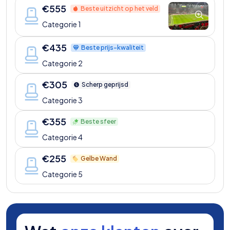
€
555
Beste uitzicht op het veld
Categorie 1
€
435
Beste prijs-kwaliteit
Categorie 2
€
305
Scherp geprijsd
Categorie 3
€
355
Beste sfeer
Categorie 4
€
255
Gelbe Wand
Categorie 5