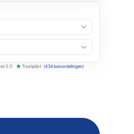
van
5.0
Trustpilot
(
436
beoordelingen
)