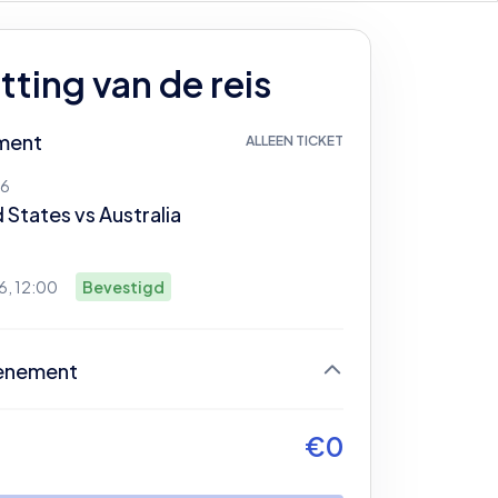
ting van de reis
ment
ALLEEN TICKET
26
d States
vs
Australia
26, 12:00
Bevestigd
enement
og geen ticket geselecteerd
€
0
gin door je ticket te selecteren