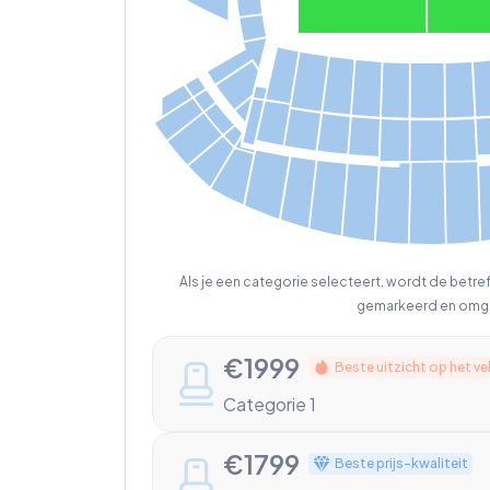
Als je een categorie selecteert, wordt de betr
gemarkeerd en omg
€
1999
Beste uitzicht op het ve
Categorie 1
€
1799
Beste prijs-kwaliteit