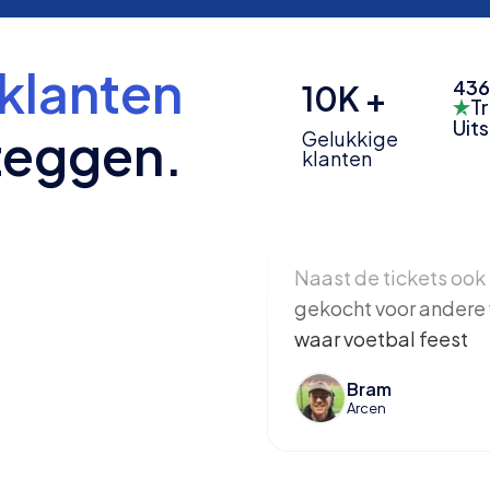
klanten
436
10K +
Tr
Uit
zeggen.
Gelukkige
klanten
Naast de tickets ook 
gekocht voor andere 
waar voetbal feest
Bram
Arcen