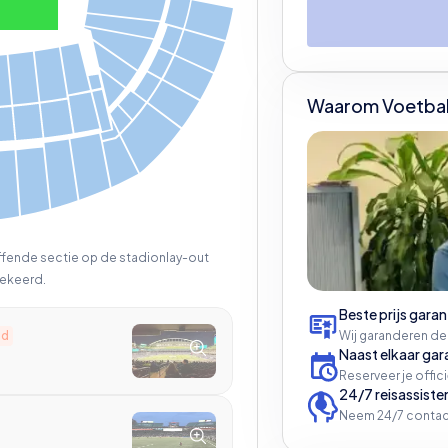
Waarom Voetbal
effende sectie op de stadionlay-out
ekeerd.
Beste prijs garan
Wij garanderen de
ld
Naast elkaar gar
Reserveer je offic
24/7 reisassiste
Neem 24/7 contac