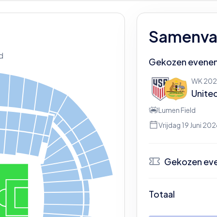
Samenvat
d
Gekozen evene
WK 20
Unite
Lumen Field
Vrijdag 19 Juni 20
Gekozen ev
N
Totaal
Be