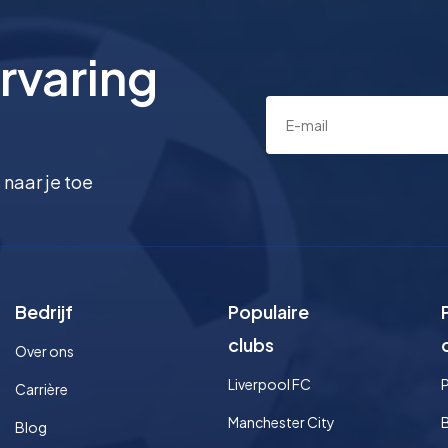
rvaring
 naar je toe
Bedrijf
Populaire
clubs
Over ons
Liverpool FC
Carrière
Manchester City
Blog