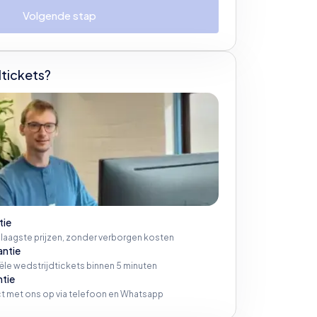
Volgende stap
tickets?
tie
 laagste prijzen, zonder verborgen kosten
antie
iële wedstrijdtickets binnen 5 minuten
ntie
t met ons op via telefoon en Whatsapp