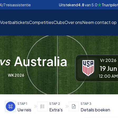
4/7 reisassistentie
Uitstekend
4.8
van
5.0
Trustpilo
Voetbaltickets
Competities
Clubs
Over ons
Neem contact op
Australia
vs
Vr 2026
19 Jun
EUR
EUR
WK 2026
12:00 AM
nd
nd
€
€
STAP
1
STAP
2
STAP
3
Uw reis
Extra's
Details boeken